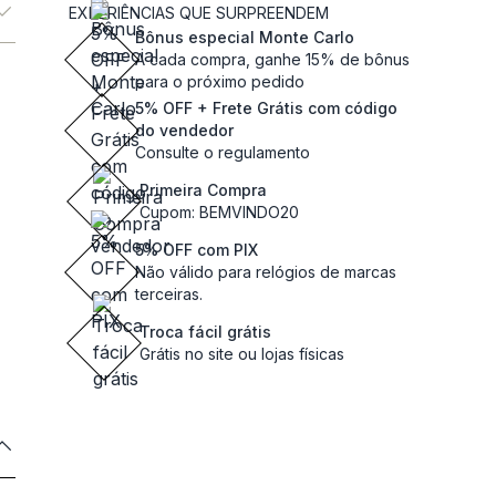
EXPERIÊNCIAS QUE SURPREENDEM
Bônus especial Monte Carlo
A cada compra, ganhe 15% de bônus
para o próximo pedido
5% OFF + Frete Grátis com código
do vendedor
Consulte o regulamento
Primeira Compra
Cupom: BEMVINDO20
5% OFF com PIX
Não válido para relógios de marcas
terceiras.
Troca fácil grátis
Grátis no site ou lojas físicas