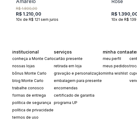
R$ 1.800,00
R$ 1.210,00
R$ 1.390,0
10x de R$ 121 sem juros
10x de R$ 139
institucional
serviços
minha conta
ate
conheça a Monte Carlo
cartão presente
meu perfil
cent
nossas lojas
retirada em loja
meus pedidos
tro
bônus Monte Carlo
gravação e personalização
minha wishlist
cup
blog Monte Carlo
embalagem para presente
ven
trabalhe conosco
encomendas
formas de entrega
certificado de garantia
política de segurança
programa UP
política de privacidade
termos de uso