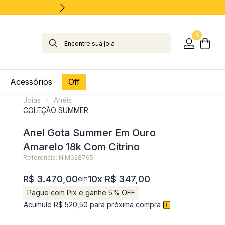
1
Acessórios
Off
Joias
Anéis
COLEÇÃO SUMMER
Anel Gota Summer Em Ouro
Amarelo 18k Com Citrino
Referencia: NIM028765
R$ 3.470,00
10x R$ 347,00
em
Pague com Pix e ganhe 5% OFF
Acumule R$ 520,50 para próxima compra