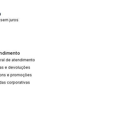
0
 sem juros
ndimento
ral de atendimento
cas e devoluções
ons e promoções
das corporativas