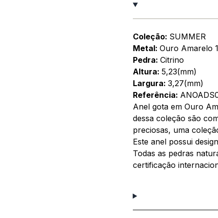
Coleção:
SUMMER
Metal:
Ouro Amarelo 
Pedra:
Citrino
Altura:
5,23(mm)
Largura:
3,27(mm)
Referência:
ANOADS0
Anel gota em Ouro Ama
dessa coleção são co
preciosas, uma coleção 
Este anel possui desig
Todas as pedras natur
certificação internacio