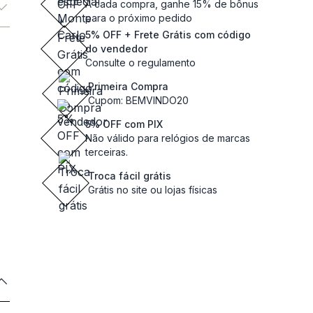
A cada compra, ganhe 15% de bônus
para o próximo pedido
5% OFF + Frete Grátis com código
do vendedor
Consulte o regulamento
Primeira Compra
Cupom: BEMVINDO20
5% OFF com PIX
Não válido para relógios de marcas
terceiras.
Troca fácil grátis
Grátis no site ou lojas físicas