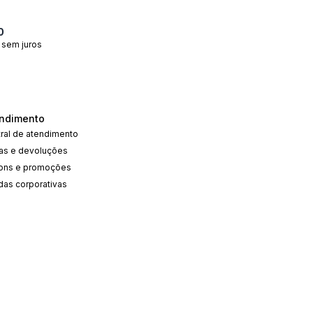
0
 sem juros
ndimento
ral de atendimento
cas e devoluções
ons e promoções
das corporativas