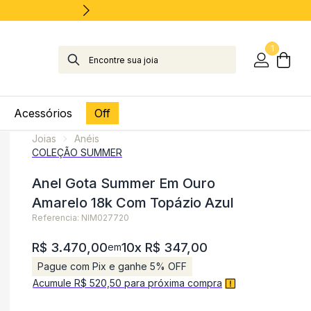
1
Acessórios
Off
Joias
Anéis
COLEÇÃO SUMMER
Anel Gota Summer Em Ouro
Amarelo 18k Com Topázio Azul
Referencia: NIM027720
R$ 3.470,00
10x R$ 347,00
em
Pague com Pix e ganhe 5% OFF
Acumule R$ 520,50 para próxima compra