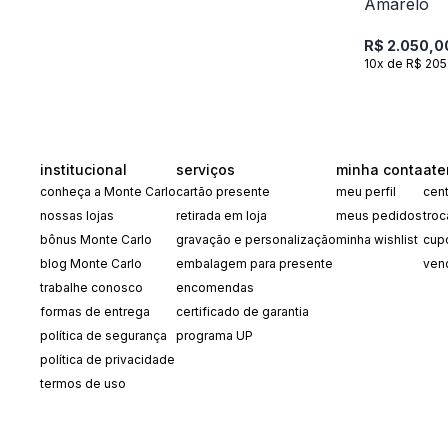
R$ 2.050,0
10x de R$ 205
institucional
serviços
minha conta
ate
conheça a Monte Carlo
cartão presente
meu perfil
cent
nossas lojas
retirada em loja
meus pedidos
tro
bônus Monte Carlo
gravação e personalização
minha wishlist
cup
blog Monte Carlo
embalagem para presente
ven
trabalhe conosco
encomendas
formas de entrega
certificado de garantia
política de segurança
programa UP
política de privacidade
termos de uso