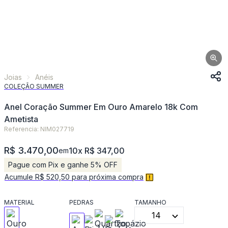
Joias
Anéis
COLEÇÃO SUMMER
Anel Coração Summer Em Ouro Amarelo 18k Com
Ametista
Referencia: NIM027719
R$ 3.470,00
10x R$ 347,00
em
Pague com Pix e ganhe 5% OFF
Acumule R$ 520,50 para próxima compra
MATERIAL
PEDRAS
TAMANHO
14