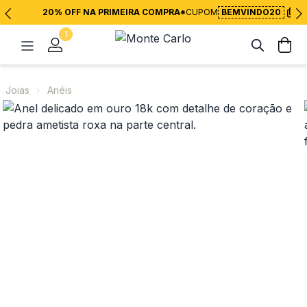
20% OFF NA PRIMEIRA COMPRA*
CUPOM
BEMVINDO20
1
Joias
Anéis