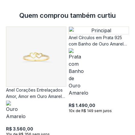
Quem comprou também curtiu
Anel Círculos em Prata 925
com Banho de Ouro Amarelo
18K
Anel Corações Entrelaçados
A
Amor, Amor em Ouro Amarelo
e
18K com Safira Incolor
R$ 1.490,00
10x de R$ 149 sem juros
R
1
R$ 3.560,00
10x de R$ 356 sem juros