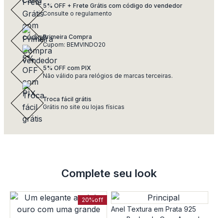
5% OFF + Frete Grátis com código do vendedor
Consulte o regulamento
Primeira Compra
Cupom: BEMVINDO20
5% OFF com PIX
Não válido para relógios de marcas terceiras.
Troca fácil grátis
Grátis no site ou lojas físicas
Complete seu look
20%
off
Anel Textura em Prata 925