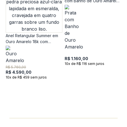
com Banho de Ouro Amarelo
18k
Anel Retangular Summer em
Ouro Amarelo 18k com
A
Topázio Azul
P
R$ 1.160,00
10x de R$ 116 sem juros
R$ 5.760,00
R$ 4.590,00
10x de R$ 459 sem juros
R
R
9