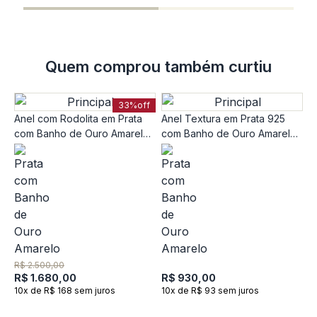
Quem comprou também curtiu
33%
off
Anel com Rodolita em Prata
Anel Textura em Prata 925
com Banho de Ouro Amarelo
com Banho de Ouro Amarelo
18K
18k
A
V
R$ 2.500,00
9
R$ 1.680,00
R$ 930,00
R$
10x de R$ 168 sem juros
10x de R$ 93 sem juros
R
1