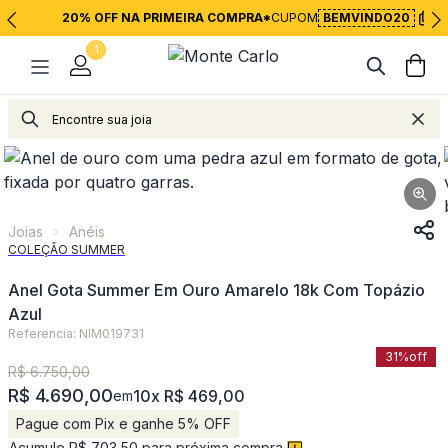
20% OFF NA PRIMEIRA COMPRA*
CUPOM
BEMVINDO20
1
Joias
Anéis
Joias
Anéis
COLEÇÃO SUMMER
Anel Gota Summer Em Ouro Amarelo 18k Com Topázio
Azul
Referencia: NIM019731
31%
off
R$ 6.750,00
R$ 4.690,00
10x R$ 469,00
em
Pague com Pix e ganhe 5% OFF
Acumule R$ 703,50 para próxima compra