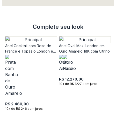
Complete seu look
Anel Cocktail com Rose de
Anel Oval Maxi London em
France e Topázio London em
Ouro Amarelo 18K com Citrino
Prata 925 com banho de Ouro
Amarelo 18k
R$ 12.270,00
10x de R$ 1227 sem juros
A
A
R$ 2.460,00
R
10x de R$ 246 sem juros
R
1