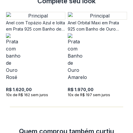
Complete seu look
Anel com Topázio Azul e Iolita
Anel Orbital Maxi em Prata
em Prata 925 com Banho de
925 com Banho de Ouro
Ouro Rosé 18k
Amarelo 18K
A
c
1
R$ 1.620,00
R$ 1.970,00
10x de R$ 162 sem juros
10x de R$ 197 sem juros
R
1
Quem comprou também curtiu