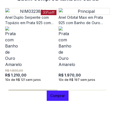
33%
off
Anel Duplo Serpente com
Anel Orbital Maxi em Prata
Topázio em Prata 925 com
925 com Banho de Ouro
Banho de Ouro Amarelo 18K
Amarelo 18K
A
O
R$ 1.800,00
P
R$ 1.210,00
R$ 1.970,00
10x de R$ 121 sem juros
10x de R$ 197 sem juros
R
1
Comprar