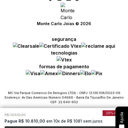
Monte Carlo Joias © 2026
segurança
Compre com um Embaixador
Compre com um Embaixador
Compre com um Embaixador
tecnologias
Consulte seu pedido
Consulte seu pedido
Consulte seu pedido
formas de pagamento
Solicite troca ou devolução
Solicite troca ou devolução
Solicite troca ou devolução
Conheça o Bônus MC
Conheça o Bônus MC
Conheça o Bônus MC
MC Via Parque Comercio De Relogios LTDA - CNPJ: 12.136.108/0023-09
Endereço: Av Das Américas Número 04666 - Barra Da Tijuca/Rio De Janeiro
Fale com o SAC
Fale com o SAC
Fale com o SAC
CEP: 22.640-902
20% Off
Ajuda
Ajuda
Ajuda
R$ 13.510,00
Pague R$ 10.810,00
em 10x de R$ 1081 sem juros