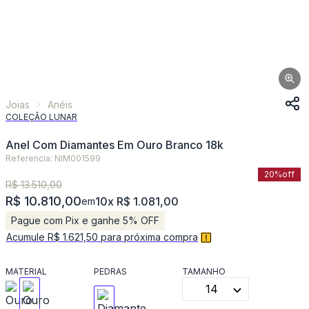
Joias
Anéis
COLEÇÃO LUNAR
Anel Com Diamantes Em Ouro Branco 18k
Referencia: NIM001599
20%
off
R$ 13.510,00
R$ 10.810,00
10x R$ 1.081,00
em
Pague com Pix e ganhe 5% OFF
Acumule R$ 1.621,50 para próxima compra
MATERIAL
PEDRAS
TAMANHO
14