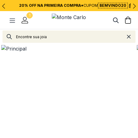
20% OFF NA PRIMEIRA COMPRA*
CUPOM
BEMVINDO20
1
Joias
Anéis