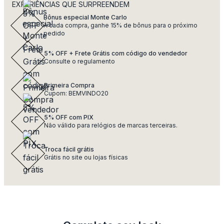
EXPERIÊNCIAS QUE SURPREENDEM
Bônus especial Monte Carlo
A cada compra, ganhe 15% de bônus para o próximo
pedido
5% OFF + Frete Grátis com código do vendedor
Consulte o regulamento
Primeira Compra
Cupom: BEMVINDO20
5% OFF com PIX
Não válido para relógios de marcas terceiras.
Troca fácil grátis
Grátis no site ou lojas físicas