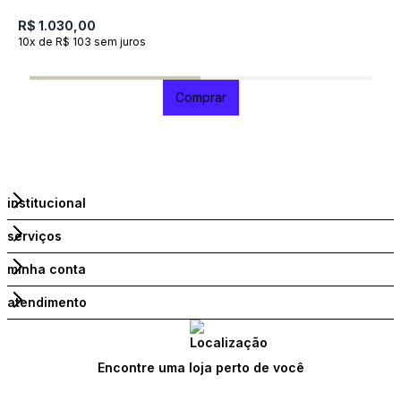
c
R$ 1.030,00
1
10x de R$ 103 sem juros
R
1
Comprar
institucional
serviços
minha conta
atendimento
Encontre uma loja perto de você