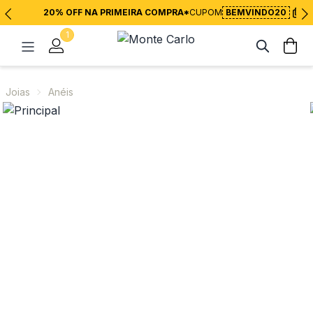
20% OFF NA PRIMEIRA COMPRA*
CUPOM
BEMVINDO20
1
Joias
Anéis