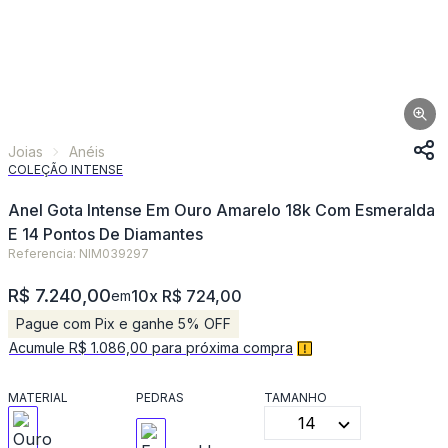
Joias
Anéis
COLEÇÃO INTENSE
Anel Gota Intense Em Ouro Amarelo 18k Com Esmeralda
E 14 Pontos De Diamantes
Referencia: NIM039297
R$ 7.240,00
10x R$ 724,00
em
Pague com Pix e ganhe 5% OFF
Acumule R$ 1.086,00 para próxima compra
MATERIAL
PEDRAS
TAMANHO
14