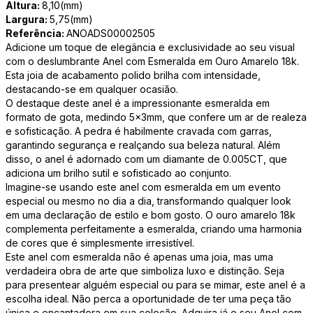
Altura:
8,10(mm)
Largura:
5,75(mm)
Referência:
ANOADS00002505
Adicione um toque de elegância e exclusividade ao seu visual
com o deslumbrante Anel com Esmeralda em Ouro Amarelo 18k.
Esta joia de acabamento polido brilha com intensidade,
destacando-se em qualquer ocasião.
O destaque deste anel é a impressionante esmeralda em
formato de gota, medindo 5x3mm, que confere um ar de realeza
e sofisticação. A pedra é habilmente cravada com garras,
garantindo segurança e realçando sua beleza natural. Além
disso, o anel é adornado com um diamante de 0.005CT, que
adiciona um brilho sutil e sofisticado ao conjunto.
Imagine-se usando este anel com esmeralda em um evento
especial ou mesmo no dia a dia, transformando qualquer look
em uma declaração de estilo e bom gosto. O ouro amarelo 18k
complementa perfeitamente a esmeralda, criando uma harmonia
de cores que é simplesmente irresistível.
Este anel com esmeralda não é apenas uma joia, mas uma
verdadeira obra de arte que simboliza luxo e distinção. Seja
para presentear alguém especial ou para se mimar, este anel é a
escolha ideal. Não perca a oportunidade de ter uma peça tão
única e encantadora em sua coleção. Adquira já o seu Anel com