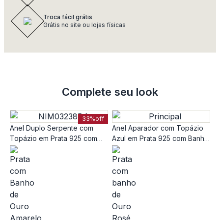
Troca fácil grátis
Grátis no site ou lojas físicas
Complete seu look
33%
off
Anel Duplo Serpente com
Anel Aparador com Topázio
Topázio em Prata 925 com
Azul em Prata 925 com Banho
Banho de Ouro Amarelo 18K
de Ouro Rosé 18k
A