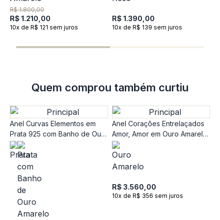
P
R$ 1.800,00
A
R$ 1.210,00
R$ 1.390,00
10x de R$ 121 sem juros
10x de R$ 139 sem juros
R
1
Quem comprou também curtiu
Anel Curvas Elementos em
Anel Corações Entrelaçados
Prata 925 com Banho de Ouro
Amor, Amor em Ouro Amarelo
Amarelo 18K e Topázio
18K com Safira Incolor
R$ 3.560,00
10x de R$ 356 sem juros
A
F