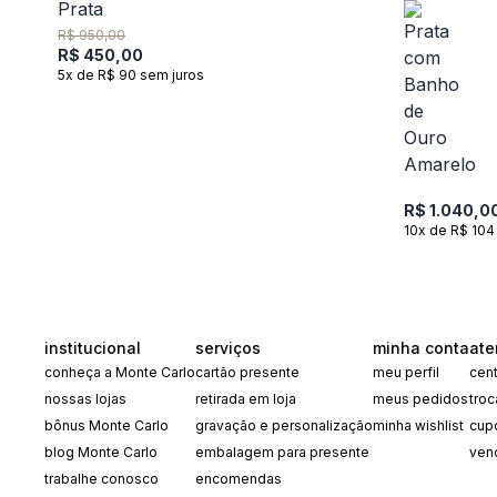
R$ 950,00
R$ 450,00
5x de R$ 90 sem juros
R$ 1.040,0
10x de R$ 104
institucional
serviços
minha conta
ate
conheça a Monte Carlo
cartão presente
meu perfil
cent
nossas lojas
retirada em loja
meus pedidos
tro
bônus Monte Carlo
gravação e personalização
minha wishlist
cup
blog Monte Carlo
embalagem para presente
ven
trabalhe conosco
encomendas