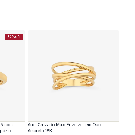
32%
off
com
Anel Cruzado Maxi Envolver em Ouro
opázio
Amarelo 18K