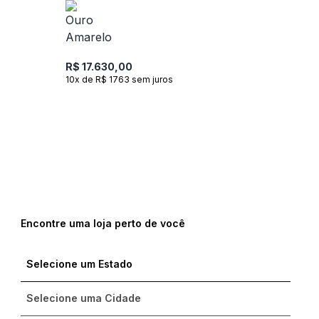
R$ 17.630,00
10x de R$ 1763 sem juros
Encontre uma loja perto de você
Compre com um Embaixador
Compre com um Embaixador
Compre com um Embaixador
Consulte seu pedido
Consulte seu pedido
Consulte seu pedido