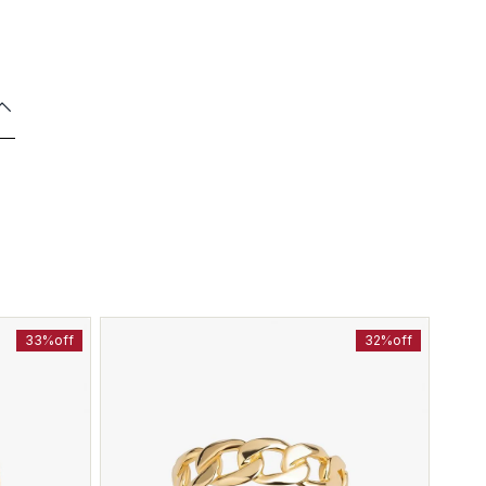
33%
off
32%
off