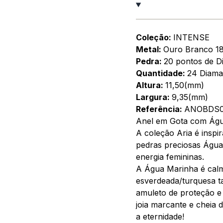
Coleção:
INTENSE
Metal:
Ouro Branco 1
Pedra:
20 pontos de D
Quantidade:
24 Diama
Altura:
11,50(mm)
Largura:
9,35(mm)
Referência:
ANOBDS0
Anel em Gota com Águ
A coleção Aria é inspi
pedras preciosas Água
energia femininas.
A Água Marinha é calm
esverdeada/turquesa t
amuleto de proteção e 
joia marcante e cheia 
a eternidade!