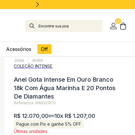
1
Acessórios
Off
Joias
Anéis
COLEÇÃO INTENSE
Anel Gota Intense Em Ouro Branco
18k Com Água Marinha E 20 Pontos
De Diamantes
Referencia: NIM001870
R$ 12.070,00
10x R$ 1.207,00
em
Pague com Pix e ganhe 5% OFF
Últimas unidades