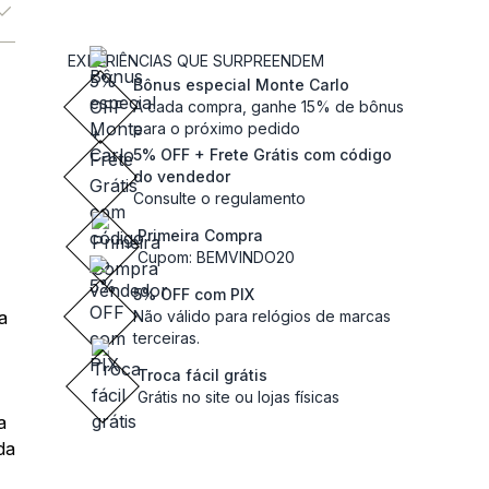
EXPERIÊNCIAS QUE SURPREENDEM
Bônus especial Monte Carlo
A cada compra, ganhe 15% de bônus
para o próximo pedido
5% OFF + Frete Grátis com código
do vendedor
Consulte o regulamento
Primeira Compra
Cupom: BEMVINDO20
5% OFF com PIX
a
Não válido para relógios de marcas
terceiras.
Troca fácil grátis
Grátis no site ou lojas físicas
a
da