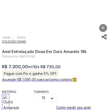
Joias
Anéis
COLEÇÃO DIVAS
Anel Entrelaçado Divas Em Ouro Amarelo 18k
Referencia: NIM001186
R$ 7.300,00
10x R$ 730,00
em
Pague com Pix e ganhe 5% OFF
Acumule R$ 1.095,00 para próxima compra
MATERIAL
TAMANHO
11
Como medir seu anel