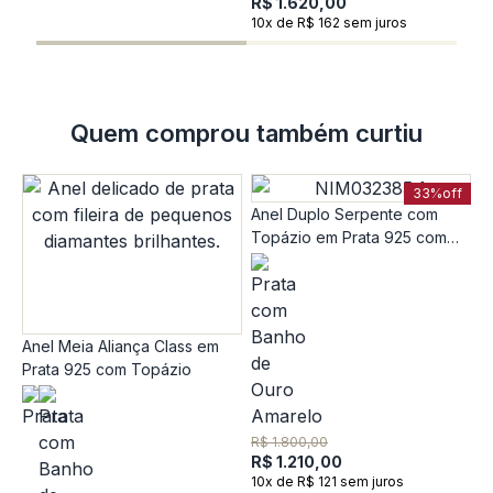
R$ 1.620,00
10x de R$ 162 sem juros
Quem comprou também curtiu
33%
off
Anel Duplo Serpente com
Topázio em Prata 925 com
Banho de Ouro Amarelo 18K
Anel Meia Aliança Class em
Prata 925 com Topázio
A
O
R$ 1.800,00
T
R$ 1.210,00
R
10x de R$ 121 sem juros
R