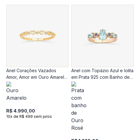
Anel Corações Vazados
Anel com Topázio Azul e Iolita
A
Amor, Amor em Ouro Amarelo
em Prata 925 com Banho de
O
18K com Safira Incolor
Ouro Rosé 18k
R
1
R$ 4.990,00
10x de R$ 499 sem juros