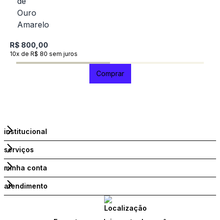
1
R$ 800,00
10x de R$ 80 sem juros
Comprar
institucional
serviços
minha conta
atendimento