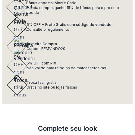
Bônus especial Monte Carlo
A cada compra, ganhe 15% de bônus para o próximo
pedido
5% OFF + Frete Grátis com código do vendedor
Consulte o regulamento
Primeira Compra
Cupom: BEMVINDO20
5% OFF com PIX
Não válido para relógios de marcas terceiras.
Troca fácil grátis
Grátis no site ou lojas físicas
Complete seu look