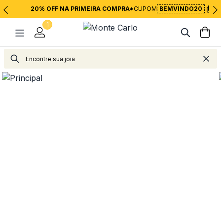
20% OFF NA PRIMEIRA COMPRA*
CUPOM
BEMVINDO20
1
Joias
Anéis