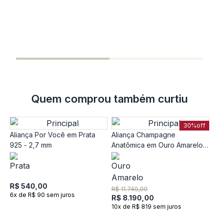
A
e
R
1
Quem comprou também curtiu
30%
off
Aliança Por Você em Prata
Aliança Champagne
925 - 2,7 mm
Anatômica em Ouro Amarelo
18k - 2mm
R$ 540,00
R$ 11.740,00
6x de R$ 90 sem juros
R$ 8.190,00
10x de R$ 819 sem juros