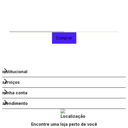
A
O
P
R
R
1
Comprar
institucional
serviços
minha conta
atendimento
Encontre uma loja perto de você