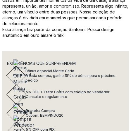
Usada em importantes momentos da vida de um casal, a aliança
representa, união, amor e compromisso. Representa algo infinito,
eterno, um vínculo entre duas pessoas. Nossa coleção de
alianças é dividida em momentos que permeiam cada período
do relacionamento.
Essa aliança faz parte da coleção Santorini. Possui design
anatômico em ouro amarelo 18k.
EXPERIÊNCIAS QUE SURPREENDEM
Bônus especial Monte Carlo
A cada compra, ganhe 15% de bônus para o próximo
pedido
5% OFF + Frete Grátis com código do vendedor
Consulte o regulamento
Primeira Compra
Cupom: BEMVINDO20
5% OFF com PIX