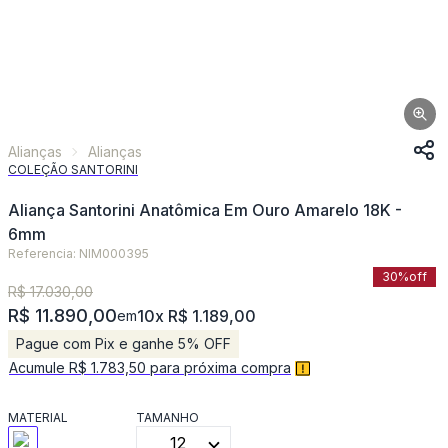
Alianças
Alianças
COLEÇÃO SANTORINI
Aliança Santorini Anatômica Em Ouro Amarelo 18K -
6mm
Referencia: NIM000395
30%
off
R$ 17.030,00
R$ 11.890,00
10x R$ 1.189,00
em
Pague com Pix e ganhe 5% OFF
Acumule R$ 1.783,50 para próxima compra
MATERIAL
TAMANHO
12