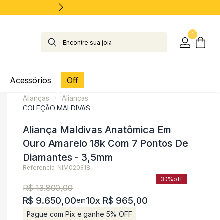
1
Acessórios
Off
Alianças
Alianças
COLEÇÃO MALDIVAS
Aliança Maldivas Anatômica Em
Ouro Amarelo 18k Com 7 Pontos De
Diamantes - 3,5mm
Referencia: NIM020618
30%
off
R$ 13.800,00
R$ 9.650,00
10x R$ 965,00
em
Pague com Pix e ganhe 5% OFF