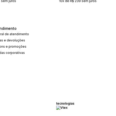
 sem juros
10x de R$ 239 sem juros
ndimento
ral de atendimento
cas e devoluções
ons e promoções
das corporativas
tecnologias