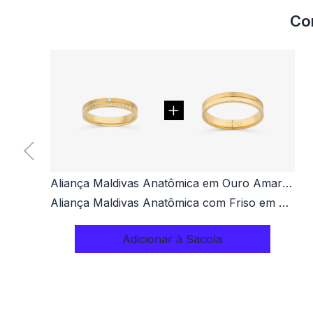
Co
Aliança Maldivas Anatômica em Ouro Amarelo 18k com 7 Pontos de Diamantes - 3,5mm
Aliança Maldivas Anatômica com Friso em Ouro Amarelo 18k - 3,5mm
Adicionar à Sacola