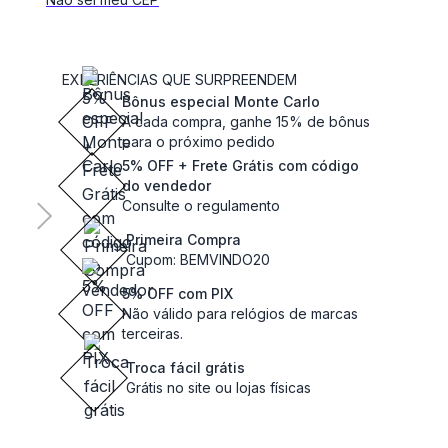
EXPERIÊNCIAS QUE SURPREENDEM
Bônus especial Monte Carlo
A cada compra, ganhe 15% de bônus
para o próximo pedido
5% OFF + Frete Grátis com código
do vendedor
Consulte o regulamento
Primeira Compra
Cupom: BEMVINDO20
5% OFF com PIX
Não válido para relógios de marcas
terceiras.
Troca fácil grátis
Grátis no site ou lojas físicas