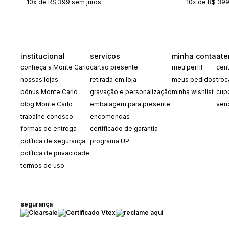
10x de R$ 399 sem juros
10x de R$ 399
institucional
serviços
minha conta
ate
conheça a Monte Carlo
cartão presente
meu perfil
cent
nossas lojas
retirada em loja
meus pedidos
tro
bônus Monte Carlo
gravação e personalização
minha wishlist
cup
blog Monte Carlo
embalagem para presente
ven
trabalhe conosco
encomendas
formas de entrega
certificado de garantia
política de segurança
programa UP
política de privacidade
termos de uso
segurança