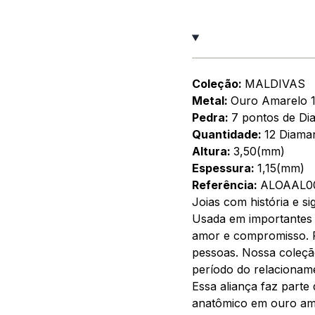
Coleção:
MALDIVAS
Metal:
Ouro Amarelo 
Pedra:
7 pontos de Di
Quantidade:
12 Diama
Altura:
3,50(mm)
Espessura:
1,15(mm)
Referência:
ALOAAL0
Joias com história e sig
Usada em importantes 
amor e compromisso. Re
pessoas. Nossa coleçã
período do relacionam
Essa aliança faz parte
anatômico em ouro ama