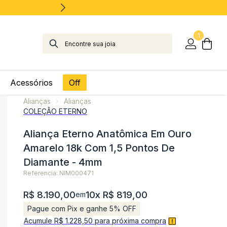
1
Acessórios
Off
Alianças
Alianças
COLEÇÃO ETERNO
Aliança Eterno Anatômica Em Ouro
Amarelo 18k Com 1,5 Pontos De
Diamante - 4mm
Referencia: NIM000471
R$ 8.190,00
10x R$ 819,00
em
Pague com Pix e ganhe 5% OFF
Acumule R$ 1.228,50 para próxima compra