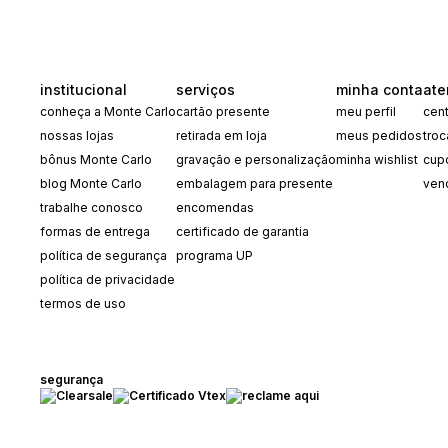
institucional
serviços
minha conta
ate
conheça a Monte Carlo
cartão presente
meu perfil
cent
nossas lojas
retirada em loja
meus pedidos
tro
bônus Monte Carlo
gravação e personalização
minha wishlist
cup
blog Monte Carlo
embalagem para presente
ven
trabalhe conosco
encomendas
formas de entrega
certificado de garantia
política de segurança
programa UP
política de privacidade
termos de uso
segurança