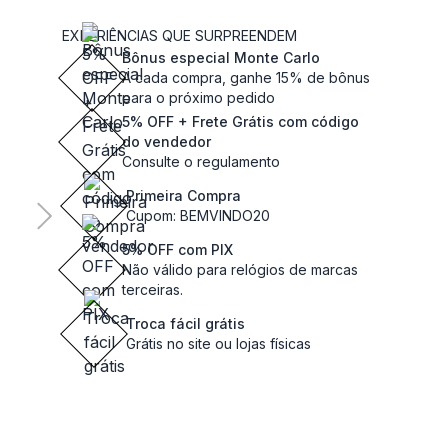
EXPERIÊNCIAS QUE SURPREENDEM
Bônus especial Monte Carlo
A cada compra, ganhe 15% de bônus
para o próximo pedido
5% OFF + Frete Grátis com código
do vendedor
Consulte o regulamento
Primeira Compra
Cupom: BEMVINDO20
5% OFF com PIX
Não válido para relógios de marcas
terceiras.
Troca fácil grátis
Grátis no site ou lojas físicas