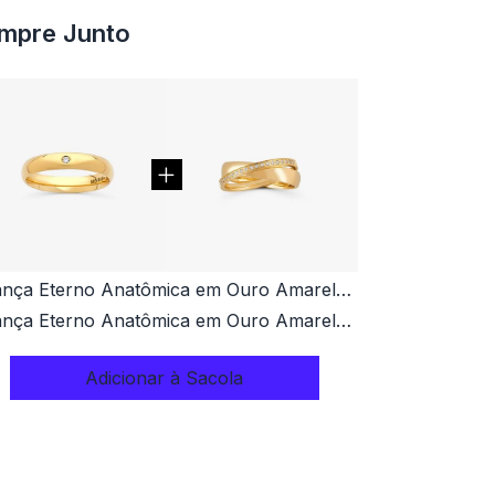
mpre Junto
Aliança Eterno Anatômica em Ouro Amarelo 18k com 1,5 Pontos de Diamante - 4mm
Aliança Eterno Anatômica em Ouro Amarelo 18k com 12 Pontos de Diamantes - 4mm
Adicionar à Sacola