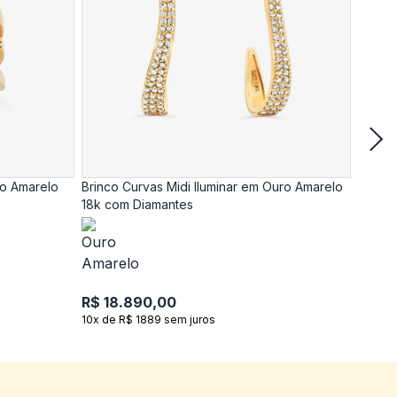
ro Amarelo
Brinco Curvas Midi Iluminar em Ouro Amarelo
Anel C
18k com Diamantes
18k c
R$ 18.890,00
R$ 17
10x de R$ 1889 sem juros
10x de