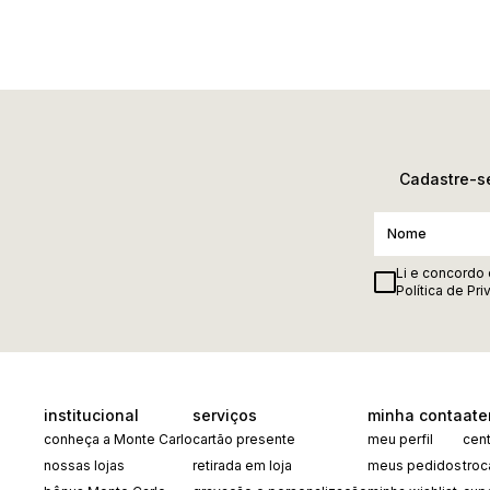
Cadastre-se
Li e concordo
Política de Pr
institucional
serviços
minha conta
ate
conheça a Monte Carlo
cartão presente
meu perfil
cent
nossas lojas
retirada em loja
meus pedidos
tro