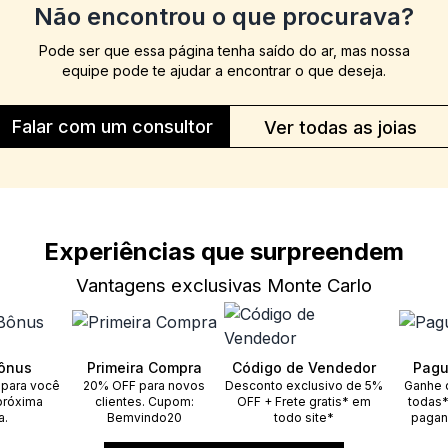
Não encontrou o que procurava?
Pode ser que essa página tenha saído do ar, mas nossa
equipe pode te ajudar a encontrar o que deseja.
Falar com um consultor
Ver todas as joias
Experiências que surpreendem
Vantagens exclusivas Monte Carlo
ônus
Primeira Compra
Código de Vendedor
Pagu
 para você
20% OFF para novos
Desconto exclusivo de 5%
Ganhe 
próxima
clientes. Cupom:
OFF + Frete gratis* em
todas*
a.
Bemvindo20
todo site*
pagan