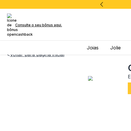
Consulte o seu bônus aqui.
Joias
Jolie
<
Voltar para página inicial
E