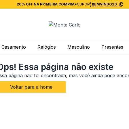
20% OFF NA PRIMEIRA COMPRA*
CUPOM
BEMVINDO20
Casamento
Relógios
Masculino
Presentes
Ops! Essa página não existe
ssa página não foi encontrada, mas você ainda pode enco
Voltar para a home