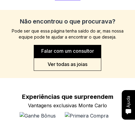
Não encontrou o que procurava?
Compre com um Embaixador
Pode ser que essa página tenha saído do ar, mas nossa
equipe pode te ajudar a encontrar o que deseja.
Consulte seu pedido
Falar com um consultor
Solicite troca ou devolução
Ver todas as joias
Conheça o Bônus MC
Fale com o SAC
Experiências que
surpreendem
Ajuda
Vantagens exclusivas Monte Carlo
Ganhe Bônus
Primeira Compra
Código d
Ganhe créditos para você
20% OFF para novos
Desconto ex