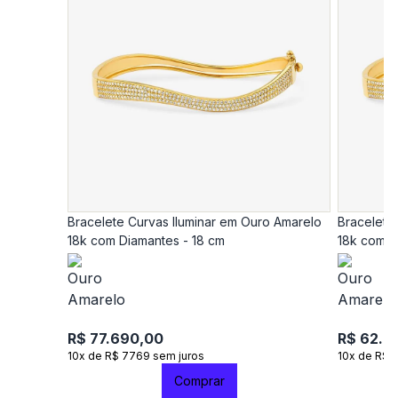
Bracelete Curvas Iluminar em Ouro Amarelo
Bracelete
18k com Diamantes - 18 cm
18k com D
R$ 77.690,00
R$ 62.9
10x de R$ 7769 sem juros
10x de R$ 
Comprar