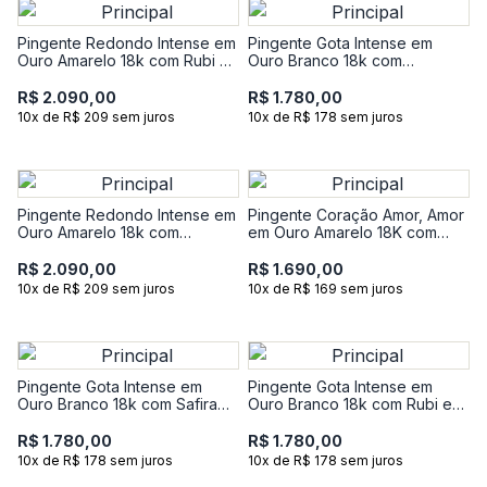
Pingente Redondo Intense em
Pingente Gota Intense em
Ouro Amarelo 18k com Rubi e
Ouro Branco 18k com
com 1 Ponto de Diamante
Esmeralda e Diamante
R$ 2.090,00
R$ 1.780,00
10x de R$ 209 sem juros
10x de R$ 178 sem juros
Pingente Redondo Intense em
Pingente Coração Amor, Amor
Ouro Amarelo 18k com
em Ouro Amarelo 18K com
Esmeralda e com 1 Ponto de
Diamante
Diamante
R$ 2.090,00
R$ 1.690,00
10x de R$ 209 sem juros
10x de R$ 169 sem juros
Pingente Gota Intense em
Pingente Gota Intense em
Ouro Branco 18k com Safira
Ouro Branco 18k com Rubi e
Azul e Diamante
Diamante
R$ 1.780,00
R$ 1.780,00
10x de R$ 178 sem juros
10x de R$ 178 sem juros