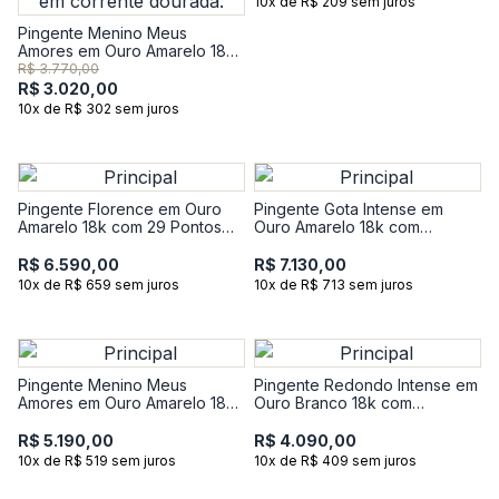
10x de R$ 209 sem juros
Pingente Menino Meus
Amores em Ouro Amarelo 18k
com Diamante
R$ 3.770,00
R$ 3.020,00
10x de R$ 302 sem juros
Pingente Florence em Ouro
Pingente Gota Intense em
Amarelo 18k com 29 Pontos
Ouro Amarelo 18k com
de Diamantes - 9 mm
Esmeralda e 17 Pontos de
Diamantes
R$ 6.590,00
R$ 7.130,00
10x de R$ 659 sem juros
10x de R$ 713 sem juros
Pingente Menino Meus
Pingente Redondo Intense em
Amores em Ouro Amarelo 18k
Ouro Branco 18k com
com Diamante
Esmeralda e 9 Pontos de
Diamantes
R$ 5.190,00
R$ 4.090,00
10x de R$ 519 sem juros
10x de R$ 409 sem juros