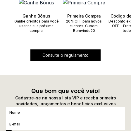
Ganhe Bônus
Primeira Compra
Código d
Ganhe créditos para você
20% OFF para novos
Desconto ex
usar na sua próxima
clientes. Cupom:
OFF + Fret
compra.
Bemvindo20
todo
Consulte o regulamento
Que bom que você veio!
Cadastre-se na nossa lista VIP e receba primeiro
novidades, lançamentos e benefícios exclusivos