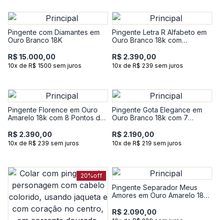
Pingente com Diamantes em
Pingente Letra R Alfabeto em
Ouro Branco 18K
Ouro Branco 18k com
Diamantes
R$ 15.000,00
R$ 2.390,00
10x de R$ 1500 sem juros
10x de R$ 239 sem juros
Pingente Florence em Ouro
Pingente Gota Elegance em
Amarelo 18k com 8 Pontos de
Ouro Branco 18k com 7
Diamantes
Pontos de Diamantes
R$ 2.390,00
R$ 2.190,00
10x de R$ 239 sem juros
10x de R$ 219 sem juros
20%
off
Pingente Separador Meus
Amores em Ouro Amarelo 18k
com Diamante
R$ 2.090,00