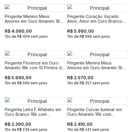
Pingente Menino Meus
Pingente Coração Vazado
Amores em Ouro Amarelo 18k
Amor, Amor em Ouro Branco
com Diamante
18K com 27 Pontos de
Diamantes
R$ 4.090,00
R$ 5.990,00
10x de R$ 409 sem juros
10x de R$ 599 sem juros
Pingente Florence em Ouro
Pingente Menina Meus
Amarelo 18k com 10 Pontos de
Amores em Ouro Amarelo 18k
Diamantes
com Diamante
R$ 5.690,00
R$ 2.570,00
10x de R$ 569 sem juros
10x de R$ 257 sem juros
Pingente Letra F Alfabeto em
Pingente Curvas Iluminar em
Ouro Branco 18k com
Ouro Amarelo 18k com
Diamantes
Diamantes
R$ 2.390,00
R$ 2.410,00
10x de R$ 239 sem juros
10x de R$ 241 sem juros