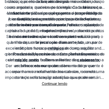
branco, que evoca um visual moderno e clean, ou no
clássico ponto de luz até designs mais elaborados,
de quem os usa.
como argolas e modelos pendentes. Cada
ouro amarelo, que remete à elegância tradicional, a
brinco com
estrutura metálica é o que garante a longevidade da
Versatilidade e Composições entre Joias e Relógios
diamante
passa por um rigoroso processo de
A versatilidade é uma das principais características
joia. Quando esse metal encontra o brilho eterno,
cravação, assegurando que as pedras fiquem
perfeitamente posicionadas para refletir o máximo de
dos
temos o
brincos
brinco com diamante
contemporâneos. Para um visual de
, uma criação que
captura a luz de forma incomparável, criando pontos
trabalho polido, modelos menores e discretos de
fogo e brilho.
Se a ideia é montar um look completo e funcional, o
brinco em ouro
de brilho que se movem com você.
são escolhas assertivas. Já para
quem deseja uma produção mais arrojada, o uso de
brilho de um
brinco com diamante
faz um par
excelente com nossos
múltiplos furos permite criar composições
relógios
de luxo, equilibrando
o brilho das mãos com o do rosto. Para momentos de
personalizadas, que harmonizam perfeitamente com
Presentes Memoráveis a Campanha Especial
celebração, como festas e eventos de
um
mix de anéis
ou com a fluidez das
Diamantes
casamento
rivieras
no
, a
Dar um
escolha costuma recair sobre modelos que
brinco em ouro
pulso.
com diamante de presente é
acompanham o movimento dos cabelos, criando uma
uma maneira infalível de marcar um momento
importante, como uma graduação ou um aniversário.
aura de sofisticação contínua que pode ser
Por serem itens que não dependem de medidas
complementada com nossos
colares
.
exatas, como anéis, eles oferecem praticidade na hora
da escolha sem perder o impacto emocional.
Aproveite a oportunidade para investir em exemplares
que se tornarão parte do seu legado pessoal.