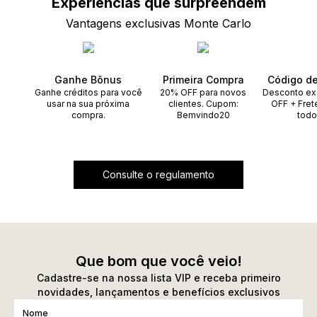
Experiências que
surpreendem
Descubra como a tradição da Monte Carlo Joias
Vantagens exclusivas Monte Carlo
transforma
brincos
em verdadeiras obras de arte
para serem usadas e admiradas todos os dias.
Ganhe Bônus
Primeira Compra
Código d
Ganhe créditos para você
20% OFF para novos
Desconto ex
usar na sua próxima
clientes. Cupom:
OFF + Fret
compra.
Bemvindo20
todo
Consulte o regulamento
Que bom que você veio!
Cadastre-se na nossa lista VIP e receba primeiro
novidades, lançamentos e benefícios exclusivos