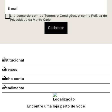
Li e concordo com os
Termos e Condições
, e com a
Política de
Privacidade
da Monte Carlo
institucional
serviços
minha conta
atendimento
Encontre uma loja perto de você