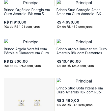
Brinco Orgânico Energia em
Brinco Stud Coração Amor,
Ouro Amarelo 18k com 5
Amor em Ouro Amarelo 18K
Pontos de Diamantes
com 4 Pontos de Diamantes
R$ 11.910,00
R$ 4.690,00
10x de R$ 1191 sem juros
10x de R$ 469 sem juros
Brinco Argola Versátil com
Brinco Argola Iluminar em Ouro
Pérola e Diamante em Ouro
Amarelo 18k com Diamantes
Amarelo 18k
R$ 12.500,00
R$ 10.490,00
10x de R$ 1250 sem juros
10x de R$ 1049 sem juros
Brinco Stud Gota Intense em
Ouro Amarelo 18k com Rubi e
com 1 Ponto de Diamante
R$ 3.460,00
10x de R$ 346 sem juros