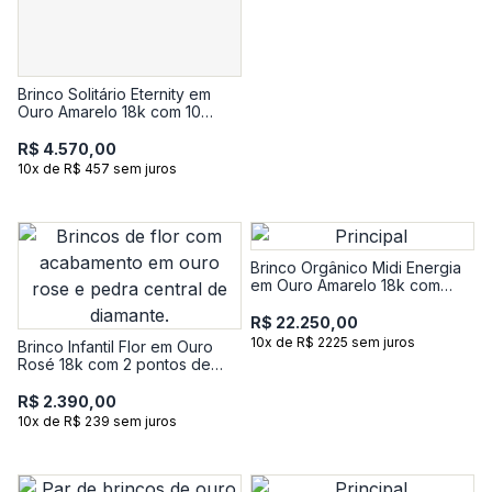
Brinco Solitário Eternity em
Ouro Amarelo 18k com 10
Pontos de Diamante
R$ 4.570,00
10x de R$ 457 sem juros
Brinco Orgânico Midi Energia
em Ouro Amarelo 18k com
Rose de France e 5 Pontos de
Diamantes
R$ 22.250,00
10x de R$ 2225 sem juros
Brinco Infantil Flor em Ouro
Rosé 18k com 2 pontos de
Diamantes - 5mm
R$ 2.390,00
10x de R$ 239 sem juros