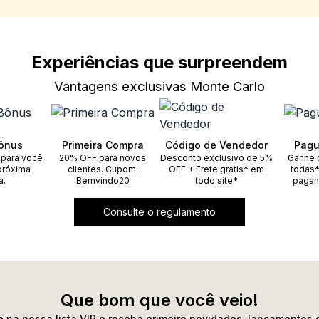
Experiências que surpreendem
Vantagens exclusivas Monte Carlo
ônus
Primeira Compra
Código de Vendedor
Pagu
 para você
20% OFF para novos
Desconto exclusivo de 5%
Ganhe 
próxima
clientes. Cupom:
OFF + Frete gratis* em
todas*
a.
Bemvindo20
todo site*
pagan
Consulte o regulamento
Que bom que você veio!
 na nossa lista VIP e receba primeiro novidades, lançamentos 