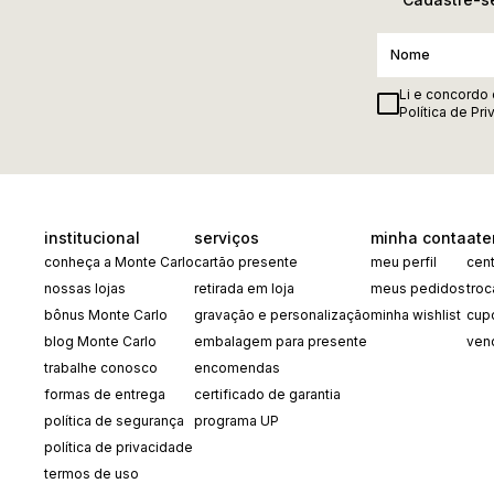
Li e concordo
Política de Pr
institucional
serviços
minha conta
ate
conheça a Monte Carlo
cartão presente
meu perfil
cent
nossas lojas
retirada em loja
meus pedidos
tro
bônus Monte Carlo
gravação e personalização
minha wishlist
cup
blog Monte Carlo
embalagem para presente
ven
trabalhe conosco
encomendas
formas de entrega
certificado de garantia
política de segurança
programa UP
política de privacidade
termos de uso