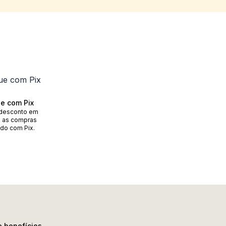
e com Pix
desconto em
 as compras
do com Pix.
e benefícios