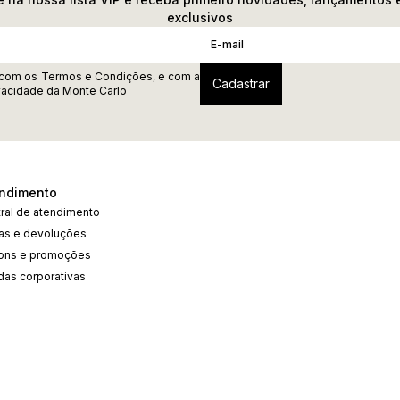
exclusivos
 com os
Termos e Condições
, e com a
ivacidade
da Monte Carlo
ndimento
ral de atendimento
cas e devoluções
ons e promoções
das corporativas