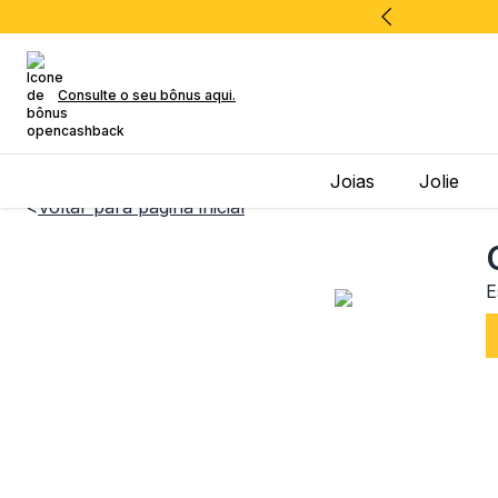
Consulte o seu bônus aqui.
Joias
Jolie
<
Voltar para página inicial
E