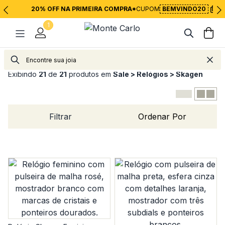
20% OFF NA PRIMEIRA COMPRA*
CUPOM
BEMVINDO20
1
Exibindo
21
de
21
produtos em
Sale > Relógios > Skagen
Filtrar
Ordenar Por