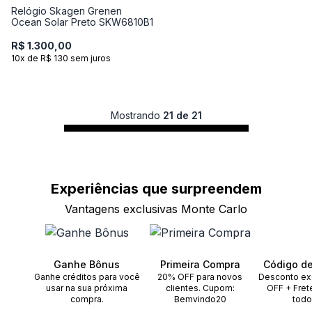
Relógio Skagen Grenen
Ocean Solar Preto SKW6810B1
R$ 1.300,00
10x de R$ 130 sem juros
Mostrando
21 de 21
Experiências que
surpreendem
Vantagens exclusivas Monte Carlo
Ganhe Bônus
Primeira Compra
Código d
Ganhe créditos para você
20% OFF para novos
Desconto ex
usar na sua próxima
clientes. Cupom:
OFF + Fret
compra.
Bemvindo20
todo