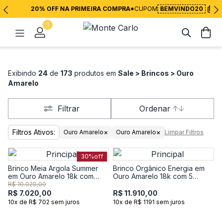
20% OFF NA PRIMEIRA COMPRA*
CUPOM
BEMVINDO20
1
Exibindo
24
de
173
produtos em
Sale > Brincos > Ouro
Amarelo
Filtrar
Ordenar
Filtros Ativos:
×
×
Ouro Amarelo
Ouro Amarelo
Limpar Filtros
30%
off
Brinco Meia Argola Summer
Brinco Orgânico Energia em
em Ouro Amarelo 18k com
Ouro Amarelo 18k com 5
Topázio Incolor
Pontos de Diamantes
R$ 10.020,00
R$ 7.020,00
R$ 11.910,00
10x de R$ 702 sem juros
10x de R$ 1191 sem juros