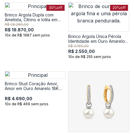
30%
off
20%
off
Brinco Argola Dupla com
Ametista, Citrino e Iolita em
Ouro Amarelo 18k
R$ 28.380,00
R$ 19.870,00
10x de R$ 1987 sem juros
Brinco Argola Única Pérola
Identidade em Ouro Amarelo
18k
R$ 3.180,00
R$ 2.550,00
10x de R$ 255 sem juros
Brinco Stud Coração Amor,
Amor em Ouro Amarelo 18K
com 4 Pontos de Diamantes
R$ 4.690,00
10x de R$ 469 sem juros