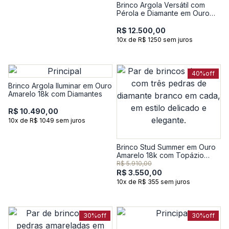
Brinco Argola Versátil com
Pérola e Diamante em Ouro
Amarelo 18k
R$ 12.500,00
10x de R$ 1250 sem juros
40%
off
Brinco Argola Iluminar em Ouro
Amarelo 18k com Diamantes
R$ 10.490,00
10x de R$ 1049 sem juros
Brinco Stud Summer em Ouro
Amarelo 18k com Topázio
Incolor
R$ 5.910,00
R$ 3.550,00
10x de R$ 355 sem juros
30%
off
30%
off