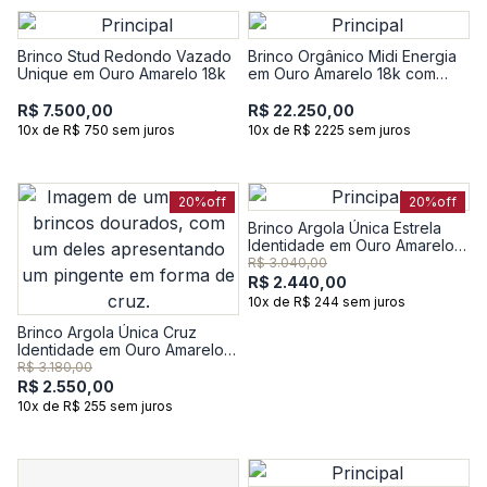
Brinco Stud Redondo Vazado
Brinco Orgânico Midi Energia
Unique em Ouro Amarelo 18k
em Ouro Amarelo 18k com
Rose de France e 5 Pontos de
Diamantes
R$ 7.500,00
R$ 22.250,00
10x de R$ 750 sem juros
10x de R$ 2225 sem juros
20%
off
20%
off
Brinco Argola Única Estrela
Identidade em Ouro Amarelo
18k
R$ 3.040,00
R$ 2.440,00
10x de R$ 244 sem juros
Brinco Argola Única Cruz
Identidade em Ouro Amarelo
18k
R$ 3.180,00
R$ 2.550,00
10x de R$ 255 sem juros