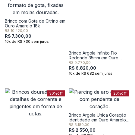
Brinco com Gota de Citrino em
Ouro Amarelo 18k
R$ 10.420,00
R$ 7.300,00
10x de R$ 730 sem juros
Brinco Argola Infinito Fio
Redondo 35mm em Ouro
Amarelo 18k - 35,6 mm
R$ 9.770,00
R$ 6.820,00
10x de R$ 682 sem juros
30%
off
20%
off
Brinco Argola Única Coração
Identidade em Ouro Amarelo
18k
R$ 3.180,00
R$ 2.550,00