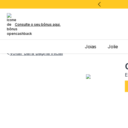
Consulte o seu bônus aqui.
Joias
Jolie
<
Voltar para página inicial
E