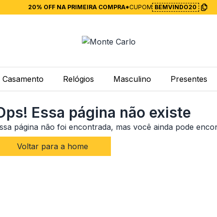
20% OFF NA PRIMEIRA COMPRA*
CUPOM
BEMVINDO20
Casamento
Relógios
Masculino
Presentes
Ops! Essa página não existe
ssa página não foi encontrada, mas você ainda pode enco
Voltar para a home