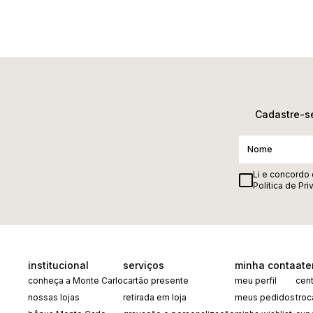
Cadastre-se
Li e concordo
Política de Pr
institucional
serviços
minha conta
ate
conheça a Monte Carlo
cartão presente
meu perfil
cent
nossas lojas
retirada em loja
meus pedidos
tro