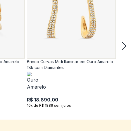
ro Amarelo
Brinco Curvas Midi Iluminar em Ouro Amarelo
Anel C
18k com Diamantes
18k c
R$ 18.890,00
R$ 17
10x de R$ 1889 sem juros
10x de