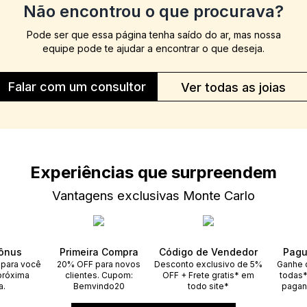
Não encontrou o que procurava?
Pode ser que essa página tenha saído do ar, mas nossa
equipe pode te ajudar a encontrar o que deseja.
Falar com um consultor
Ver todas as joias
Experiências que surpreendem
Vantagens exclusivas Monte Carlo
ônus
Primeira Compra
Código de Vendedor
Pagu
 para você
20% OFF para novos
Desconto exclusivo de 5%
Ganhe 
próxima
clientes. Cupom:
OFF + Frete gratis* em
todas*
a.
Bemvindo20
todo site*
pagan