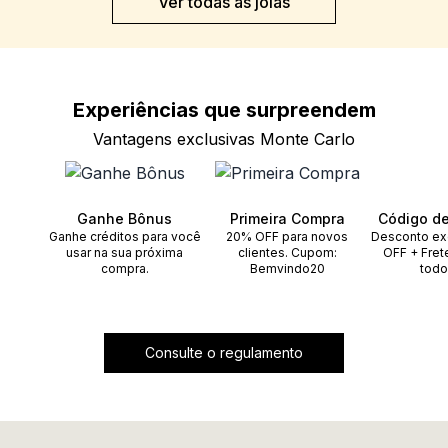
Ver todas as joias
Experiências que
surpreendem
Vantagens exclusivas Monte Carlo
Ganhe Bônus
Primeira Compra
Código d
Ganhe créditos para você
20% OFF para novos
Desconto ex
usar na sua próxima
clientes. Cupom:
OFF + Fret
compra.
Bemvindo20
todo
Consulte o regulamento