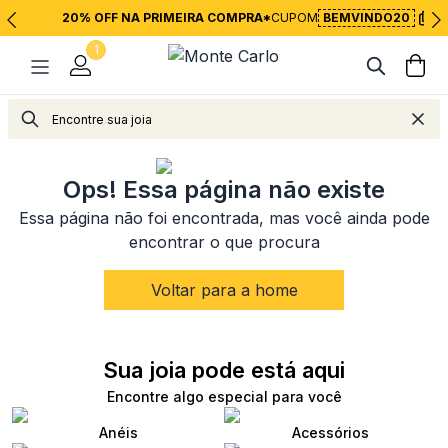
20% OFF NA PRIMEIRA COMPRA*
CUPOM
BEMVINDO20
1
<
Voltar para página inicial
Ops! Essa página não existe
Essa página não foi encontrada, mas você ainda pode
encontrar o que procura
Voltar para a home
Sua joia pode está aqui
Encontre algo especial para você
Anéis
Acessórios