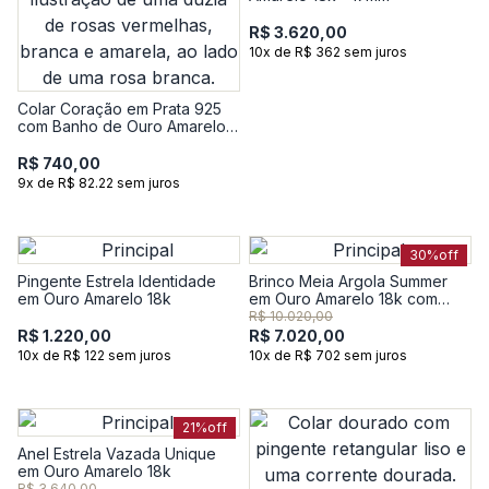
R$ 3.620,00
10x de R$ 362 sem juros
Colar Coração em Prata 925
com Banho de Ouro Amarelo
18k
R$ 740,00
9x de R$ 82.22 sem juros
30%
off
Pingente Estrela Identidade
Brinco Meia Argola Summer
em Ouro Amarelo 18k
em Ouro Amarelo 18k com
Topázio Incolor
R$ 10.020,00
R$ 1.220,00
R$ 7.020,00
10x de R$ 122 sem juros
10x de R$ 702 sem juros
21%
off
Anel Estrela Vazada Unique
em Ouro Amarelo 18k
R$ 3.640,00