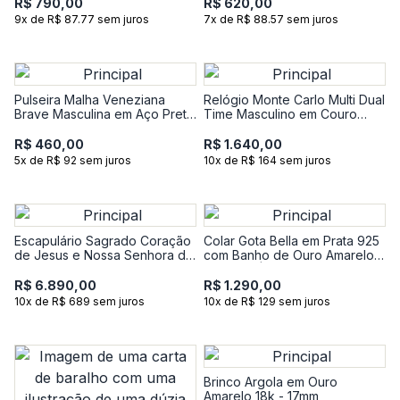
R$ 790,00
R$ 620,00
9x de R$ 87.77 sem juros
7x de R$ 88.57 sem juros
Pulseira Malha Veneziana
Relógio Monte Carlo Multi Dual
Brave Masculina em Aço Preto
Time Masculino em Couro
- 22 cm
Marrom e Mostrador Verde
R$ 460,00
R$ 1.640,00
5x de R$ 92 sem juros
10x de R$ 164 sem juros
Escapulário Sagrado Coração
Colar Gota Bella em Prata 925
de Jesus e Nossa Senhora do
com Banho de Ouro Amarelo
Carmo em Ouro Amarelo 18k
18K com Ágata Verde e
Topázio - 50 cm
R$ 6.890,00
R$ 1.290,00
10x de R$ 689 sem juros
10x de R$ 129 sem juros
Brinco Argola em Ouro
Amarelo 18k - 17mm