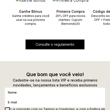
Ganhe Bônus
Primeira Compra
Código d
Ganhe créditos para você
20% OFF para novos
Desconto ex
usar na sua próxima
clientes. Cupom:
OFF + Fret
compra.
Bemvindo20
todo
Consulte o regulamento
Que bom que você veio!
Cadastre-se na nossa lista VIP e receba primeiro
novidades, lançamentos e benefícios exclusivos
Li e concordo com os
Termos e Condições
, e com a
Política de