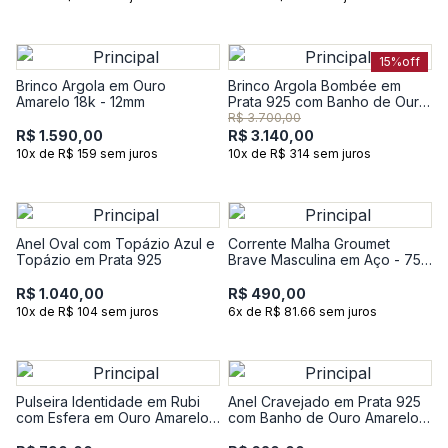
15%
off
Brinco Argola em Ouro
Brinco Argola Bombée em
Amarelo 18k - 12mm
Prata 925 com Banho de Ouro
Amarelo 18k
R$ 3.700,00
R$ 1.590,00
R$ 3.140,00
10x de R$ 159 sem juros
10x de R$ 314 sem juros
Anel Oval com Topázio Azul e
Corrente Malha Groumet
Topázio em Prata 925
Brave Masculina em Aço - 75
cm
R$ 1.040,00
R$ 490,00
10x de R$ 104 sem juros
6x de R$ 81.66 sem juros
Pulseira Identidade em Rubi
Anel Cravejado em Prata 925
com Esfera em Ouro Amarelo
com Banho de Ouro Amarelo
18k - 18 cm
18k