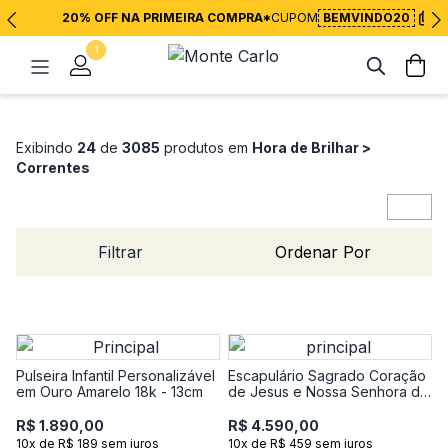
20% OFF NA PRIMEIRA COMPRA*
CUPOM
BEMVINDO20
1
Exibindo
24
de
3085
produtos em
Hora de Brilhar >
Correntes
Filtrar
Ordenar Por
Pulseira Infantil Personalizável
Escapulário Sagrado Coração
em Ouro Amarelo 18k - 13cm
de Jesus e Nossa Senhora do
Carmo em Ouro Amarelo 18k
R$ 1.890,00
R$ 4.590,00
10x de R$ 189 sem juros
10x de R$ 459 sem juros