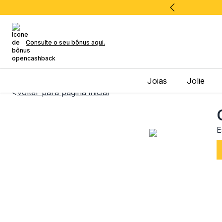
Consulte o seu bônus aqui.
Joias
Jolie
<
Voltar para página inicial
E