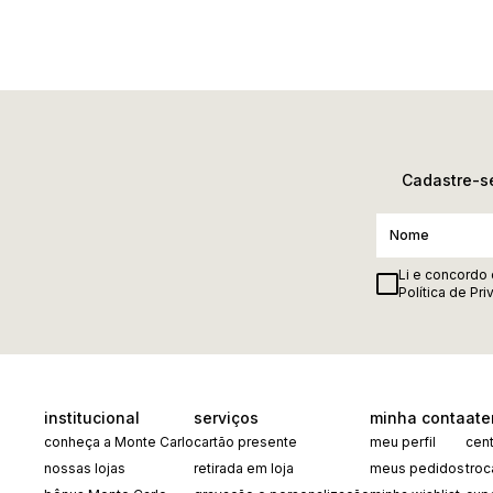
Cadastre-se
Li e concordo
Política de Pr
institucional
serviços
minha conta
ate
conheça a Monte Carlo
cartão presente
meu perfil
cent
nossas lojas
retirada em loja
meus pedidos
tro