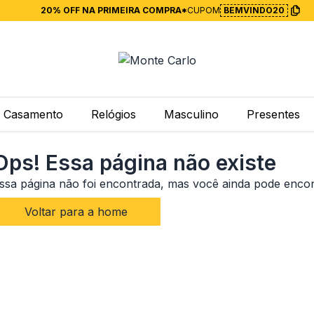
20% OFF NA PRIMEIRA COMPRA*
CUPOM
BEMVINDO20
Casamento
Relógios
Masculino
Presentes
Ops! Essa página não existe
ssa página não foi encontrada, mas você ainda pode enco
Voltar para a home