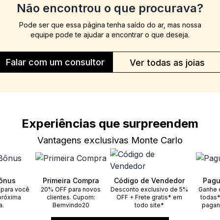
Não encontrou o que procurava?
Pode ser que essa página tenha saído do ar, mas nossa
equipe pode te ajudar a encontrar o que deseja.
Falar com um consultor
Ver todas as joias
Experiências que surpreendem
Vantagens exclusivas Monte Carlo
ônus
Primeira Compra
Código de Vendedor
Pagu
 para você
20% OFF para novos
Desconto exclusivo de 5%
Ganhe 
próxima
clientes. Cupom:
OFF + Frete gratis* em
todas*
a.
Bemvindo20
todo site*
pagan