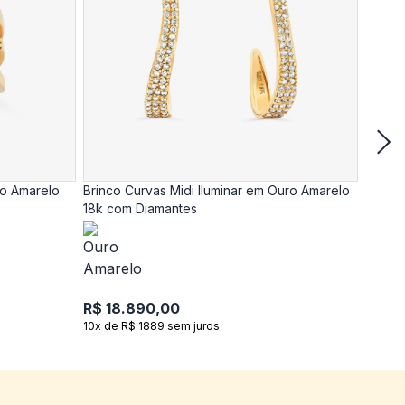
ro Amarelo
Brinco Curvas Midi Iluminar em Ouro Amarelo
Anel C
18k com Diamantes
18k c
R$ 18.890,00
R$ 17
10x de R$ 1889 sem juros
10x de