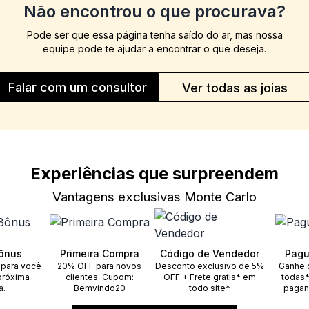
Não encontrou o que procurava?
Pode ser que essa página tenha saído do ar, mas nossa
equipe pode te ajudar a encontrar o que deseja.
Falar com um consultor
Ver todas as joias
Experiências que surpreendem
Vantagens exclusivas Monte Carlo
ônus
Primeira Compra
Código de Vendedor
Pagu
 para você
20% OFF para novos
Desconto exclusivo de 5%
Ganhe 
próxima
clientes. Cupom:
OFF + Frete gratis* em
todas*
a.
Bemvindo20
todo site*
pagan