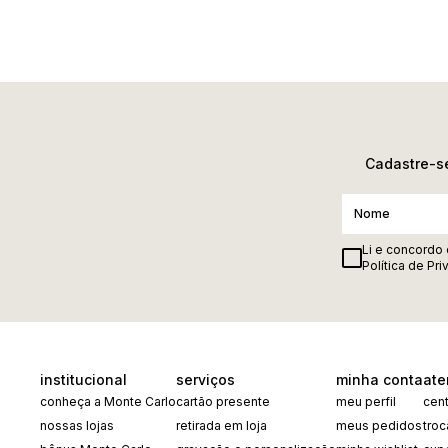
Cadastre-se
Li e concordo
Política de Pr
institucional
serviços
minha conta
ate
conheça a Monte Carlo
cartão presente
meu perfil
cent
nossas lojas
retirada em loja
meus pedidos
tro