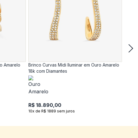
ro Amarelo
Brinco Curvas Midi Iluminar em Ouro Amarelo
Anel C
18k com Diamantes
18k c
R$ 18.890,00
R$ 17
10x de R$ 1889 sem juros
10x de