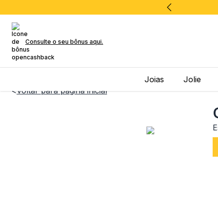
Consulte o seu bônus aqui.
Joias
Jolie
<
Voltar para página inicial
E