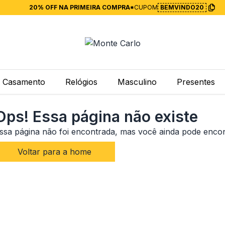
20% OFF NA PRIMEIRA COMPRA*
CUPOM
BEMVINDO20
Casamento
Relógios
Masculino
Presentes
Ops! Essa página não existe
ssa página não foi encontrada, mas você ainda pode enco
Voltar para a home