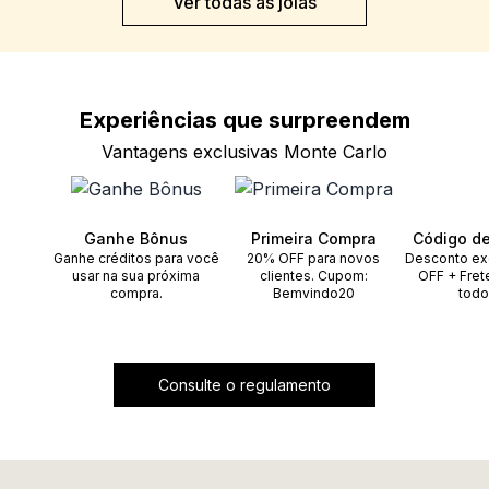
Ver todas as joias
Experiências que
surpreendem
Vantagens exclusivas Monte Carlo
Ganhe Bônus
Primeira Compra
Código d
Ganhe créditos para você
20% OFF para novos
Desconto ex
usar na sua próxima
clientes. Cupom:
OFF + Fret
compra.
Bemvindo20
todo
Consulte o regulamento