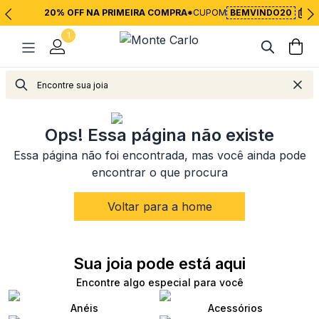
20% OFF NA PRIMEIRA COMPRA*
CUPOM
BEMVINDO20
1
<
Voltar para página inicial
Ops! Essa página não existe
Essa página não foi encontrada, mas você ainda pode
encontrar o que procura
Voltar para a home
Sua joia pode está aqui
Encontre algo especial para você
Anéis
Acessórios