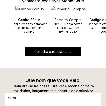
Vantagens exclusivas Monte Carlo
Ganhe Bônus
Primeira Compra
Código d
Ganhe créditos para você
20% OFF para novos
Desconto ex
usar na sua próxima
clientes. Cupom:
OFF + Fret
compra.
Bemvindo20
todo
Consulte o regulamento
Que bom que você veio!
Cadastre-se na nossa lista VIP e receba primeiro
novidades, lançamentos e benefícios exclusivos