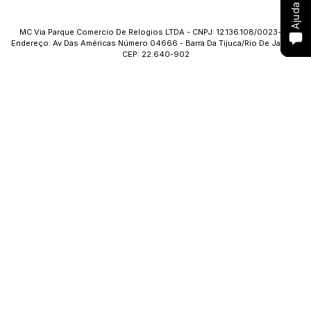
Ajuda
Ajuda
Ajuda
Ajuda
MC Via Parque Comercio De Relogios LTDA - CNPJ: 12.136.108/0023-09
Endereço: Av Das Américas Número 04666 - Barra Da Tijuca/Rio De Janeiro
CEP: 22.640-902