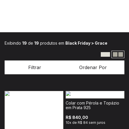
Exibindo
19
de
19
produtos em
Black Friday > Grace
Filtrar
Ordenar Por
Colar com Pérola e Topázio
em Prata 925
R$ 840,00
10x de R$ 84 sem juros