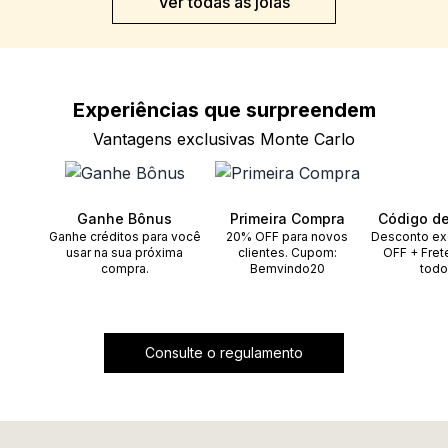
Ver todas as joias
Experiências que
surpreendem
Vantagens exclusivas Monte Carlo
Ganhe Bônus
Primeira Compra
Código d
Ganhe créditos para você
20% OFF para novos
Desconto ex
usar na sua próxima
clientes. Cupom:
OFF + Fret
compra.
Bemvindo20
todo
Consulte o regulamento