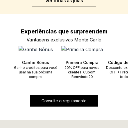
Ver todas as joias
Experiências que
surpreendem
Vantagens exclusivas Monte Carlo
Ganhe Bônus
Primeira Compra
Código d
Ganhe créditos para você
20% OFF para novos
Desconto ex
usar na sua próxima
clientes. Cupom:
OFF + Fret
compra.
Bemvindo20
todo
Consulte o regulamento