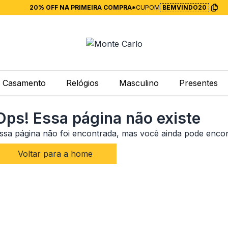
20% OFF NA PRIMEIRA COMPRA*
CUPOM
BEMVINDO20
Casamento
Relógios
Masculino
Presentes
Ops! Essa página não existe
ssa página não foi encontrada, mas você ainda pode enco
Voltar para a home