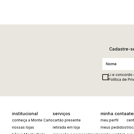
Cadastre-se
Li e concordo
Política de Pr
institucional
serviços
minha conta
ate
conheça a Monte Carlo
cartão presente
meu perfil
cent
nossas lojas
retirada em loja
meus pedidos
tro