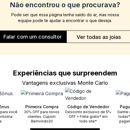
Não encontrou o que procurava?
Pode ser que essa página tenha saído do ar, mas nossa
equipe pode te ajudar a encontrar o que deseja.
Falar com um consultor
Ver todas as joias
Experiências que surpreendem
Vantagens exclusivas Monte Carlo
ônus
Primeira Compra
Código de Vendedor
Pagu
 para você
20% OFF para novos
Desconto exclusivo de 5%
Ganhe 
próxima
clientes. Cupom:
OFF + Frete gratis* em
todas*
a.
Bemvindo20
todo site*
pagan