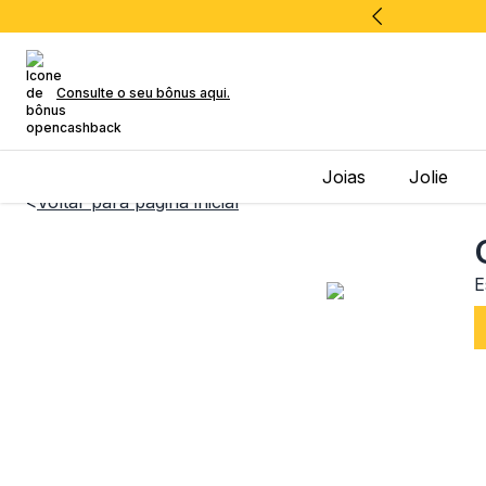
Consulte o seu bônus aqui.
Joias
Jolie
<
Voltar para página inicial
E