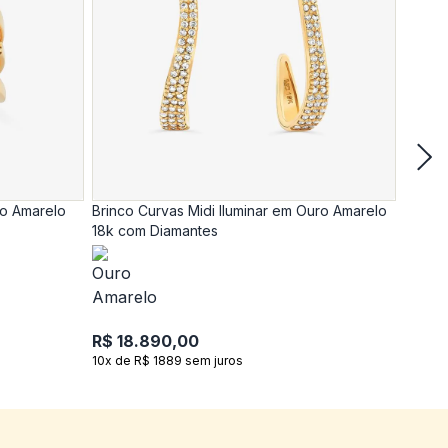
ro Amarelo
Brinco Curvas Midi Iluminar em Ouro Amarelo
Anel C
18k com Diamantes
18k c
R$ 18.890,00
R$ 17
10x de R$ 1889 sem juros
10x de