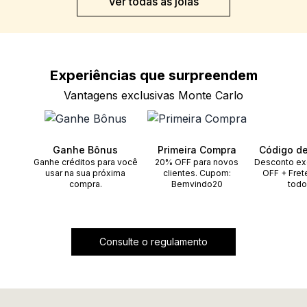
Ver todas as joias
Experiências que
surpreendem
Vantagens exclusivas Monte Carlo
Ganhe Bônus
Primeira Compra
Código d
Ganhe créditos para você
20% OFF para novos
Desconto ex
usar na sua próxima
clientes. Cupom:
OFF + Fret
compra.
Bemvindo20
todo
Consulte o regulamento