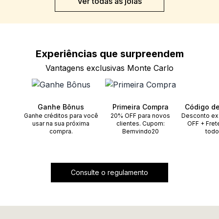
Ver todas as joias
Experiências que
surpreendem
Vantagens exclusivas Monte Carlo
Ganhe Bônus
Primeira Compra
Código d
Ganhe créditos para você
20% OFF para novos
Desconto ex
usar na sua próxima
clientes. Cupom:
OFF + Fret
compra.
Bemvindo20
todo
Consulte o regulamento