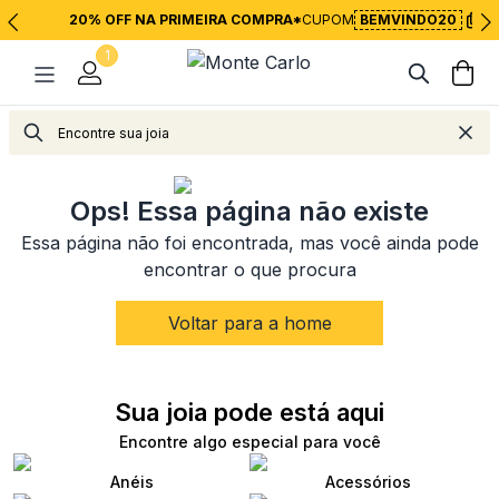
20% OFF NA PRIMEIRA COMPRA*
CUPOM
BEMVINDO20
1
<
Voltar para página inicial
Ops! Essa página não existe
Essa página não foi encontrada, mas você ainda pode
encontrar o que procura
Voltar para a home
Sua joia pode está aqui
Encontre algo especial para você
Anéis
Acessórios