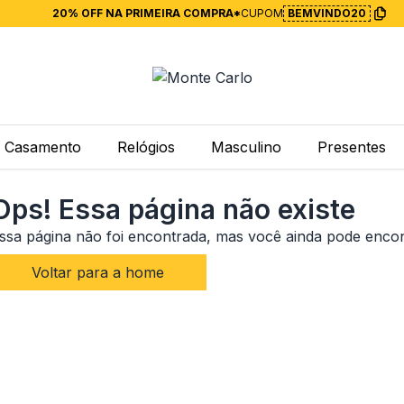
20% OFF NA PRIMEIRA COMPRA*
CUPOM
BEMVINDO20
Casamento
Relógios
Masculino
Presentes
Ops! Essa página não existe
ssa página não foi encontrada, mas você ainda pode enco
Voltar para a home