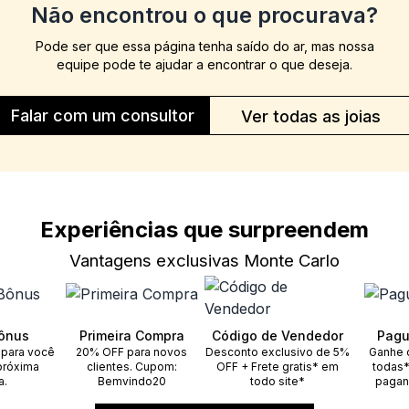
Não encontrou o que procurava?
Pode ser que essa página tenha saído do ar, mas nossa
equipe pode te ajudar a encontrar o que deseja.
Falar com um consultor
Ver todas as joias
Experiências que surpreendem
Vantagens exclusivas Monte Carlo
ônus
Primeira Compra
Código de Vendedor
Pagu
 para você
20% OFF para novos
Desconto exclusivo de 5%
Ganhe 
próxima
clientes. Cupom:
OFF + Frete gratis* em
todas*
a.
Bemvindo20
todo site*
pagan