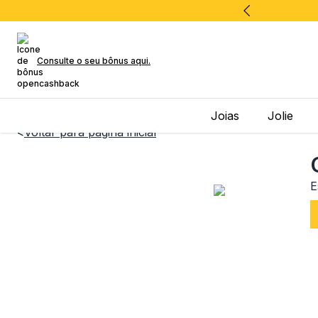
Consulte o seu bônus aqui.
Joias
Jolie
<
Voltar para página inicial
E