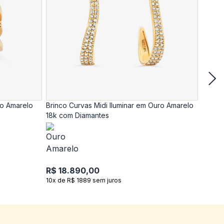
ro Amarelo
Brinco Curvas Midi Iluminar em Ouro Amarelo
Anel C
18k com Diamantes
18k c
R$ 18.890,00
R$ 17
10x de R$ 1889 sem juros
10x de