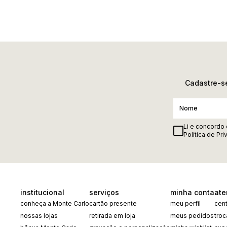
Cadastre-se
Li e concordo
Política de Pr
institucional
serviços
minha conta
ate
conheça a Monte Carlo
cartão presente
meu perfil
cent
nossas lojas
retirada em loja
meus pedidos
tro