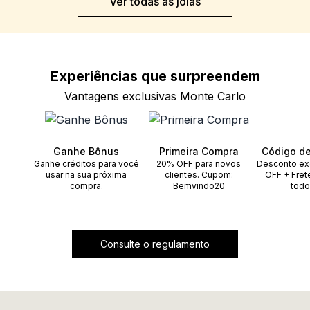
Ver todas as joias
Experiências que
surpreendem
Vantagens exclusivas Monte Carlo
Ganhe Bônus
Primeira Compra
Código d
Ganhe créditos para você
20% OFF para novos
Desconto ex
usar na sua próxima
clientes. Cupom:
OFF + Fret
compra.
Bemvindo20
todo
Consulte o regulamento