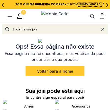
20% OFF NA PRIMEIRA COMPRA*
CUPOM
BEMVINDO20
1
<
Voltar para página inicial
Ops! Essa página não existe
Essa página não foi encontrada, mas você ainda pode
encontrar o que procura
Voltar para a home
Sua joia pode está aqui
Encontre algo especial para você
Anéis
Acessórios