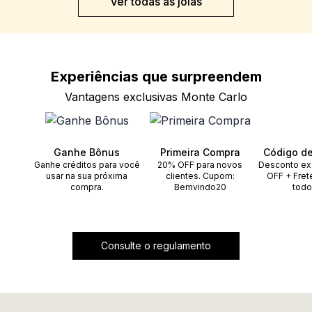
Ver todas as joias
Experiências que
surpreendem
Vantagens exclusivas Monte Carlo
Ganhe Bônus
Primeira Compra
Código d
Ganhe créditos para você
20% OFF para novos
Desconto ex
usar na sua próxima
clientes. Cupom:
OFF + Fret
compra.
Bemvindo20
todo
Consulte o regulamento