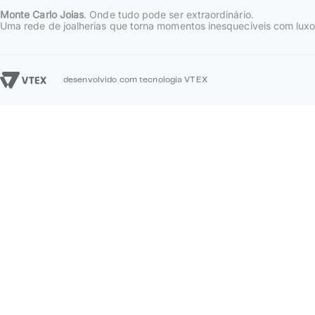
Monte Carlo Joias
. Onde tudo pode ser extraordinário.
Uma rede de joalherias que torna momentos inesquecíveis com luxo
desenvolvido com tecnologia VTEX
TERMOS MAIS BUSCADOS
1
º
relógios masculino
2
º
brinco
3
º
relógios feminino
4
º
rivieras
5
º
perola
6
º
anel ouro 18k