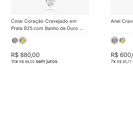
Colar Coração Cravejado em 
Anel Crav
Prata 925 com Banho de Ouro 
Amarelo 18k
R$
880
,
00
R$
600
,
x
sem juros
x
10
7
R$
88
,
00
R$
85
,
71