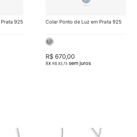
 Prata 925 
Colar Ponto de Luz em Prata 925
R$
670
,
00
x
sem juros
8
R$
83
,
75