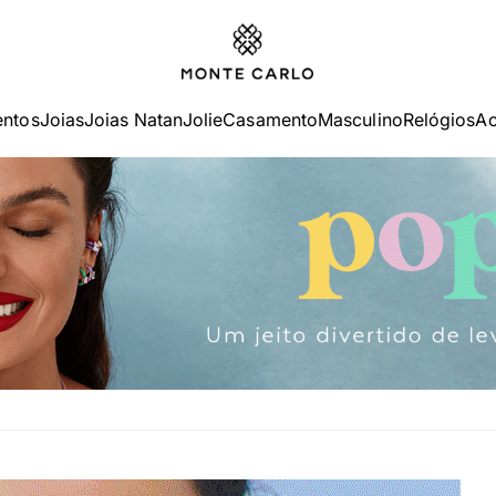
ntos
Joias
Joias Natan
Jolie
Casamento
Masculino
Relógios
Ac