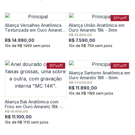
30%
off
Aliança Versalhes Anatômica
Aliança União Anatômica em
Texturizada em Ouro Amarelo
Ouro Amarelo 18k - 3mm
18k - 6mm
R$ 10.850,00
R$ 14.990,00
R$ 7.590,00
10x de R$ 1499 sem juros
10x de R$ 759 sem juros
30%
off
30%
off
Aliança Santorini Anatômica em
Ouro Amarelo 18K - 6mm
R$ 17.030,00
R$ 11.890,00
10x de R$ 1189 sem juros
Aliança Bali Anatômica com
Friso em Ouro Amarelo 18k -
4,5mm
R$ 15.890,00
R$ 11.100,00
10x de R$ 1110 sem juros