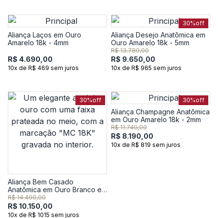
30%
off
Aliança Laços em Ouro
Aliança Desejo Anatômica em
Amarelo 18k - 4mm
Ouro Amarelo 18k - 5mm
R$ 13.780,00
R$ 4.690,00
R$ 9.650,00
10x de R$ 469 sem juros
10x de R$ 965 sem juros
30%
off
30%
off
Aliança Champagne Anatômica
em Ouro Amarelo 18k - 2mm
R$ 11.740,00
R$ 8.190,00
10x de R$ 819 sem juros
Aliança Bem Casado
Anatômica em Ouro Branco e
Ouro Amarelo 18k - 3mm
R$ 14.490,00
R$ 10.150,00
10x de R$ 1015 sem juros