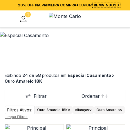
20% OFF NA PRIMEIRA COMPRA*
CUPOM
BEMVINDO20
1
Exibindo
24
de
58
produtos em
Especial Casamento >
Ouro Amarelo 18K
Filtrar
Ordenar
Filtros Ativos:
×
×
×
Ouro Amarelo 18K
Alianças
Ouro Amarelo
Limpar Filtros