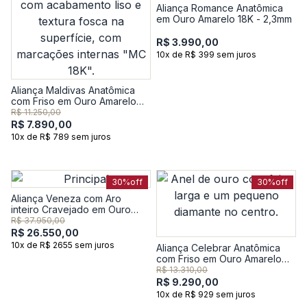
Aliança Romance Anatômica
em Ouro Amarelo 18K - 2,3mm
R$ 3.990,00
10x de R$ 399 sem juros
Aliança Maldivas Anatômica
com Friso em Ouro Amarelo
18k - 3,5mm
R$ 11.250,00
R$ 7.890,00
10x de R$ 789 sem juros
30%
off
30%
off
Aliança Veneza com Aro
inteiro Cravejado em Ouro
Amarelo 18k com 72 Pontos
R$ 37.950,00
de Diamantes - 5mm
R$ 26.550,00
10x de R$ 2655 sem juros
Aliança Celebrar Anatômica
com Friso em Ouro Amarelo
18k com 1 Ponto de Diamante -
R$ 13.310,00
4,5mm
R$ 9.290,00
10x de R$ 929 sem juros