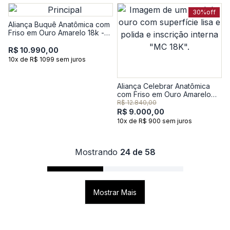
30%
off
Aliança Buquê Anatômica com
Friso em Ouro Amarelo 18k -
6mm
R$ 10.990,00
10x de R$ 1099 sem juros
Aliança Celebrar Anatômica
com Friso em Ouro Amarelo
18k - 4,5mm
R$ 12.840,00
R$ 9.000,00
10x de R$ 900 sem juros
Mostrando
24 de 58
Mostrar Mais