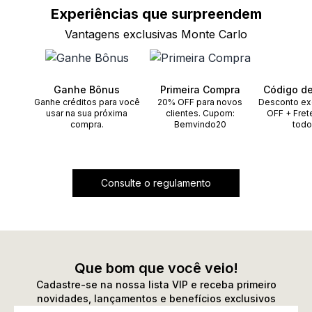
para um acabamento refinado. Explore a coleção
Experiências que
surpreendem
completa de
brincos
e encontre a joia que melhor
Vantagens exclusivas Monte Carlo
expressa o seu sentimento.
Ganhe Bônus
Primeira Compra
Código d
Ganhe créditos para você
20% OFF para novos
Desconto ex
usar na sua próxima
clientes. Cupom:
OFF + Fret
compra.
Bemvindo20
todo
Consulte o regulamento
Que bom que você veio!
Cadastre-se na nossa lista VIP e receba primeiro
novidades, lançamentos e benefícios exclusivos