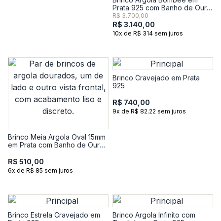
Prata 925 com Banho de Ouro
Amarelo 18k
R$ 3.700,00
R$ 3.140,00
10x de R$ 314 sem juros
Brinco Cravejado em Prata
925
R$ 740,00
9x de R$ 82.22 sem juros
Brinco Meia Argola Oval 15mm
em Prata com Banho de Ouro
Amarelo 18k
R$ 510,00
6x de R$ 85 sem juros
Brinco Estrela Cravejado em
Brinco Argola Infinito com