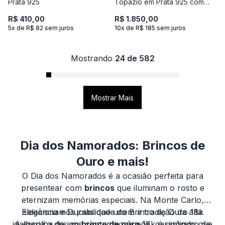
Prata 925
Topázio em Prata 925 com
Banho de Ouro Amarelo 18k
R$ 410,00
R$ 1.850,00
5x de R$ 82 sem juros
10x de R$ 185 sem juros
Mostrando
24 de 582
Mostrar Mais
Dia dos Namorados: Brincos de
Ouro e mais!
O Dia dos Namorados é a ocasião perfeita para
presentear com
brincos
que iluminam o rosto e
eternizam memórias especiais. Na Monte Carlo,
Elegância e Durabilidade do Brinco de Ouro 18k
selecionamos joias que unem a tradição da alta
joalheria a designs contemporâneos, garantindo que
A escolha de um
brinco de ouro
18k é sinônimo de