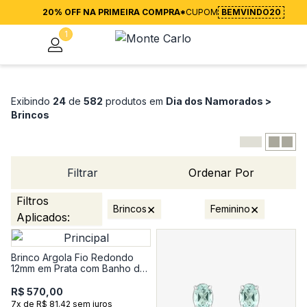
20% OFF NA PRIMEIRA COMPRA*
CUPOM
BEMVINDO20
1
Exibindo
24
de
582
produtos em
Dia dos Namorados >
Brincos
Filtrar
Ordenar Por
Filtros
×
×
Brincos
Feminino
Aplicados:
Brinco Argola Fio Redondo
12mm em Prata com Banho de
Ouro Amarelo 18k
R$ 570,00
7x de R$ 81.42 sem juros