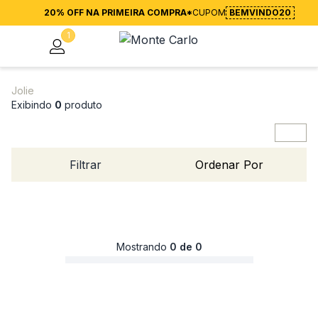
20% OFF NA PRIMEIRA COMPRA*
CUPOM
BEMVINDO20
1
Jolie
Exibindo
0
produto
Filtrar
Ordenar Por
Mostrando
0 de 0