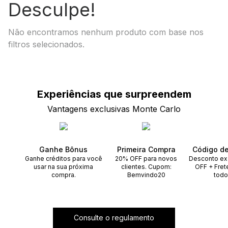
Desculpe!
Não encontramos nenhum produto com base nos
filtros selecionados.
Experiências que
surpreendem
Vantagens exclusivas Monte Carlo
Ganhe Bônus
Primeira Compra
Código d
Ganhe créditos para você
20% OFF para novos
Desconto ex
usar na sua próxima
clientes. Cupom:
OFF + Fret
compra.
Bemvindo20
todo
Consulte o regulamento