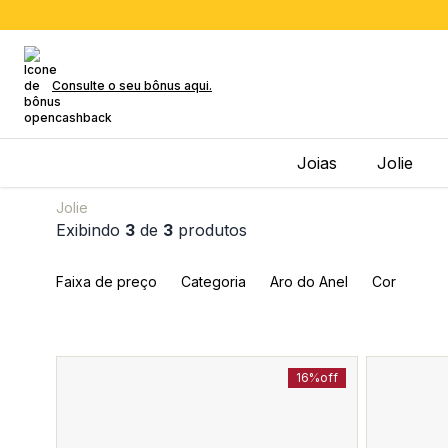
Consulte o seu bônus aqui.
Joias
Jolie
Jolie
Exibindo
3
de
3
produtos
Faixa de preço
Categoria
Aro do Anel
Cor
16%
off