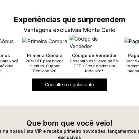
Experiências que surpreendem
Vantagens exclusivas Monte Carlo
ônus
Primeira Compra
Código de Vendedor
Pagu
 para você
20% OFF para novos
Desconto exclusivo de 5%
Ganhe 
próxima
clientes. Cupom:
OFF + Frete gratis* em
todas*
a.
Bemvindo20
todo site*
pagan
Consulte o regulamento
Que bom que você veio!
 na nossa lista VIP e receba primeiro novidades, lançamentos 
exclusivos