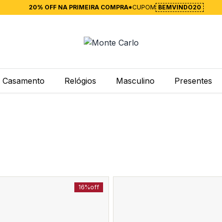
20% OFF NA PRIMEIRA COMPRA*
CUPOM
BEMVINDO20
Casamento
Relógios
Masculino
Presentes
16%
off