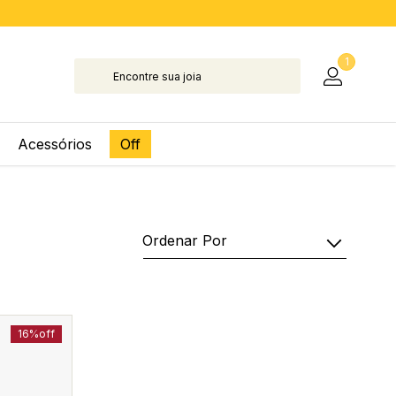
1
Acessórios
Off
Ordenar Por
16%
off