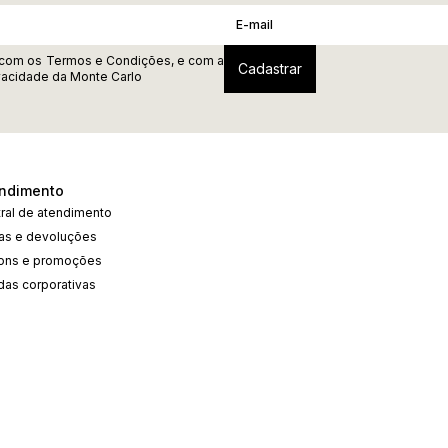
 com os
Termos e Condições
, e com a
ivacidade
da Monte Carlo
ndimento
ral de atendimento
cas e devoluções
ons e promoções
das corporativas