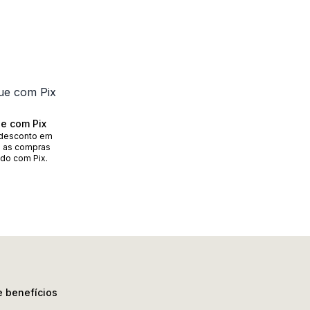
e com Pix
desconto em
 as compras
do com Pix.
e benefícios