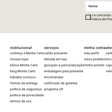
Li e concordo
Política de Pr
institucional
serviços
minha conta
ate
conheça a Monte Carlo
cartão presente
meu perfil
cent
nossas lojas
retirada em loja
meus pedidos
tro
bônus Monte Carlo
gravação e personalização
minha wishlist
cup
blog Monte Carlo
embalagem para presente
ven
trabalhe conosco
encomendas
formas de entrega
certificado de garantia
política de segurança
programa UP
política de privacidade
termos de uso