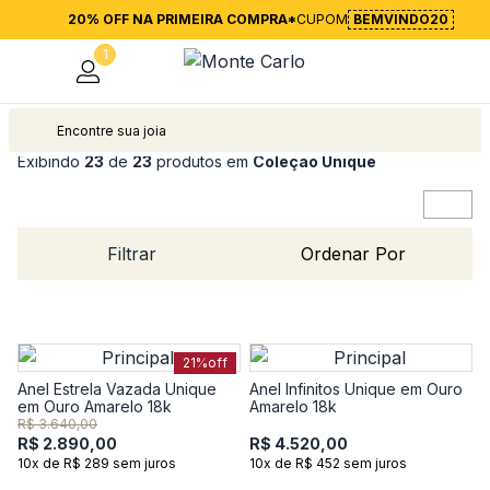
20% OFF NA PRIMEIRA COMPRA*
CUPOM
BEMVINDO20
1
Joias
Exibindo
23
de
23
produtos em
Coleção Unique
Filtrar
Ordenar Por
21%
off
Anel Estrela Vazada Unique
Anel Infinitos Unique em Ouro
em Ouro Amarelo 18k
Amarelo 18k
R$ 3.640,00
R$ 2.890,00
R$ 4.520,00
10x de R$ 289 sem juros
10x de R$ 452 sem juros