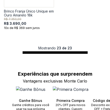
Brinco Franja Único Unique em
Ouro Amarelo 18k
R$ 7.350,00
R$ 3.690,00
10x de R$ 369 sem juros
Mostrando
23 de 23
Experiências que
surpreendem
Vantagens exclusivas Monte Carlo
Ganhe Bônus
Primeira Compra
Código d
Ganhe créditos para você
20% OFF para novos
Desconto ex
usar na sua próxima
clientes. Cupom:
OFF + Fret