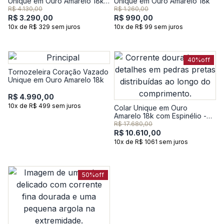
Unique em Ouro Amarelo 18k -
Unique em Ouro Amarelo 18k
18 cm
R$ 4.130,00
R$ 1.260,00
R$ 3.290,00
R$ 990,00
10x de R$ 329 sem juros
10x de R$ 99 sem juros
40%
off
Tornozeleira Coração Vazado
Unique em Ouro Amarelo 18k
R$ 4.990,00
10x de R$ 499 sem juros
Colar Unique em Ouro
Amarelo 18k com Espinélio -
60 cm
R$ 17.680,00
R$ 10.610,00
10x de R$ 1061 sem juros
50%
off