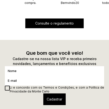
compra.
Bemvindo20
todo
Consulte o regulamento
Que bom que você veio!
Cadastre-se na nossa lista VIP e receba primeiro
novidades, lançamentos e benefícios exclusivos
Li e concordo com os
Termos e Condições
, e com a
Política de
Privacidade
da Monte Carlo