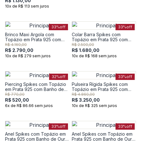
R$ 1.130,00
10x de R$ 113 sem juros
33%
off
33%
off
Brinco Maxi Argola com
Colar Barra Spikes com
Topázio em Prata 925 com
Topázio em Prata 925 com
Banho de Ouro Amarelo 18k
Banho de Ouro Amarelo 18k
R$ 4.160,00
R$ 2.500,00
R$ 2.790,00
R$ 1.680,00
10x de R$ 279 sem juros
10x de R$ 168 sem juros
32%
off
33%
off
Piercing Spikes com Topázio
Pulseira Rígida Spikes com
em Prata 925 com Banho de
Topázio em Prata 925 com
Ouro Amarelo 18k
Banho de Ouro Amarelo 18k -
R$ 770,00
R$ 4.860,00
17 cm
R$ 520,00
R$ 3.250,00
6x de R$ 86.66 sem juros
10x de R$ 325 sem juros
33%
off
33%
off
Anel Spikes com Topázio em
Anel Spikes com Topázio em
Prata 925 com Banho de Ouro
Prata 925 com Banho de Ouro