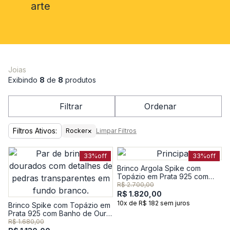
arte
Joias
Exibindo
8
de
8
produtos
Filtrar
Ordenar
Filtros Ativos:
×
Rocker
Limpar Filtros
33%
off
33%
off
Brinco Argola Spike com
Topázio em Prata 925 com
Banho de Ouro Amarelo 18k
R$ 2.700,00
R$ 1.820,00
10x de R$ 182 sem juros
Brinco Spike com Topázio em
Prata 925 com Banho de Ouro
Amarelo 18k
R$ 1.680,00