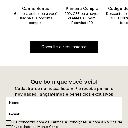
Ganhe Bônus
Primeira Compra
Código d
Ganhe créditos para você
20% OFF para novos
Desconto ex
usar na sua próxima
clientes. Cupom:
OFF + Fret
compra.
Bemvindo20
todo
Consulte o regulamento
Que bom que você veio!
Cadastre-se na nossa lista VIP e receba primeiro
novidades, lançamentos e benefícios exclusivos
Li e concordo com os
Termos e Condições
, e com a
Política de
Privacidade
da Monte Carlo