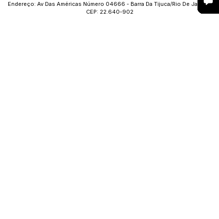
Endereço: Av Das Américas Número 04666 - Barra Da Tijuca/Rio De Janeiro
CEP: 22.640-902