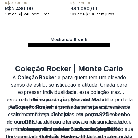
Amarelo 18k
Amarelo 18k
R$ 3.700,00
R$ 1.580,00
R$ 2.480,00
R$ 1.060,00
10x de R$ 248 sem juros
10x de R$ 106 sem juros
Mostrando
8 de 8
Coleção Rocker | Monte Carlo
A
Coleção Rocker
é para quem tem um elevado
senso de estilo, sofisticação e atitude. Criada para
expressar individualidade, esta coleção traz
personalidade em cada peça, sendo a escolha perfeita
Joias para criar Mix and Match
para quem deseja transmitir uma forte expressão de
A
Coleção Rocker
é pensada para permitir um mix
estilo e confiança. Com joias em
and match bem elaborado. As peças podem ser
prata 925
e
banho
de ouro 18K
combinadas de forma criativa e personalizada,
, a coleção oferece um design arrojado e
permitindo que você crie um look único, refletindo sua
moderno, sem perder o toque de elegância.
Joias em Prata com Banho de Ouro 18K
personalidade e atitude. A versatilidade da coleção faz
Cada peça da
Coleção Rocker
é fabricada com
prata