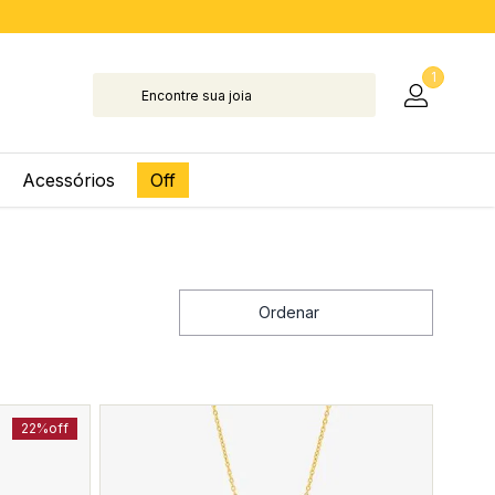
1
Acessórios
Off
Ordenar
22%
off