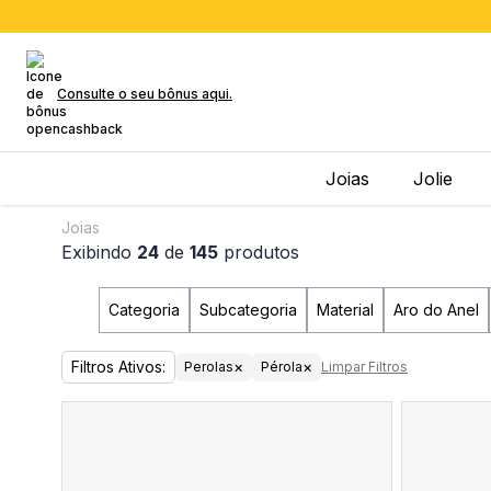
Consulte o seu bônus aqui.
Joias
Jolie
Joias
Exibindo
24
de
145
produtos
Categoria
Subcategoria
Material
Aro do Anel
Filtros Ativos:
×
×
Perolas
Pérola
Limpar Filtros