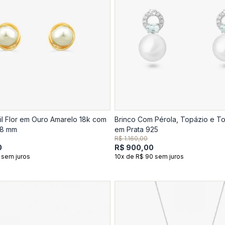
til Flor em Ouro Amarelo 18k com
Brinco Com Pérola, Topázio e T
18 mm
em Prata 925
R$ 1.160,00
0
R$ 900,00
 sem juros
10x de R$ 90 sem juros