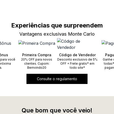
Experiências que surpreendem
Vantagens exclusivas Monte Carlo
ônus
Primeira Compra
Código de Vendedor
Pagu
 para você
20% OFF para novos
Desconto exclusivo de 5%
Ganhe 
próxima
clientes. Cupom:
OFF + Frete gratis* em
todas*
a.
Bemvindo20
todo site*
pagan
Consulte o regulamento
Que bom que você veio!