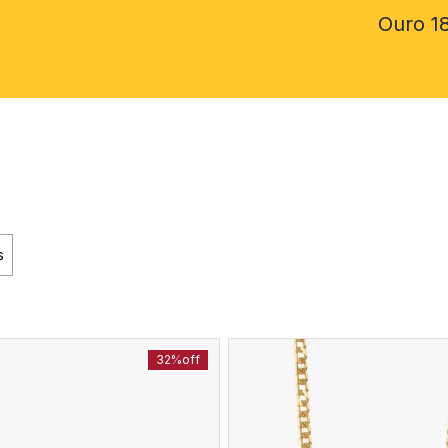
Ouro 1
s
32%
off