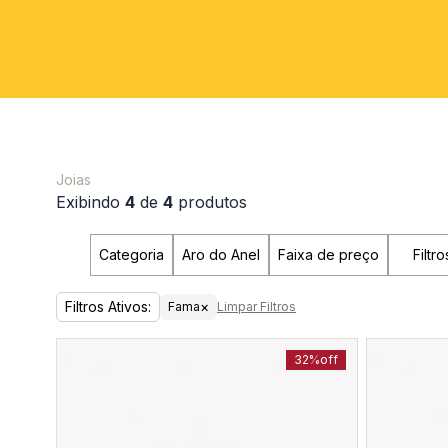
Joias
Exibindo
4
de
4
produtos
Categoria
Aro do Anel
Faixa de preço
Filtro
Filtros Ativos:
×
Fama
Limpar Filtros
32%
off