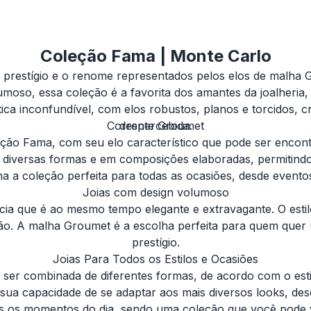
Coleção Fama | Monte Carlo
 prestígio e o renome representados pelos elos de malha 
umoso, essa coleção é a favorita dos amantes da joalheria,
ica inconfundível, com elos robustos, planos e torcidos, 
Corrente Groumet
despercebida.
o Fama, com seu elo característico que pode ser encontra
de diversas formas e em composições elaboradas, permitind
orna a coleção perfeita para todas as ocasiões, desde evento
Joias com design volumoso
ia que é ao mesmo tempo elegante e extravagante. O estil
ção. A malha Groumet é a escolha perfeita para quem quer 
prestígio.
Joias Para Todos os Estilos e Ocasiões
ser combinada de diferentes formas, de acordo com o estil
sua capacidade de se adaptar aos mais diversos looks, de
s os momentos do dia, sendo uma coleção que você pode ves