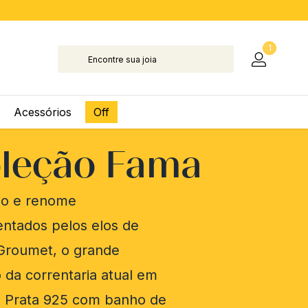
1
Acessórios
Off
leção Fama
gio e renome
entados pelos elos de
Groumet, o grande
o da correntaria atual em
de Prata 925 com banho de