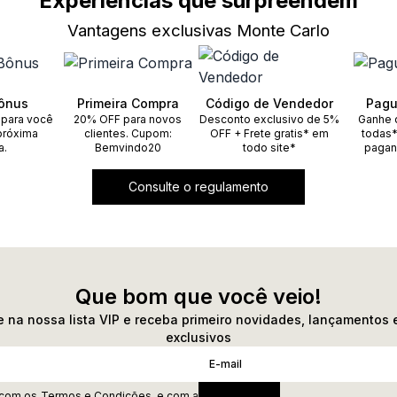
Experiências que surpreendem
Vantagens exclusivas Monte Carlo
ônus
Primeira Compra
Código de Vendedor
Pagu
 para você
20% OFF para novos
Desconto exclusivo de 5%
Ganhe 
próxima
clientes. Cupom:
OFF + Frete gratis* em
todas*
a.
Bemvindo20
todo site*
pagan
Consulte o regulamento
Que bom que você veio!
 na nossa lista VIP e receba primeiro novidades, lançamentos 
exclusivos
 com os
Termos e Condições
, e com a