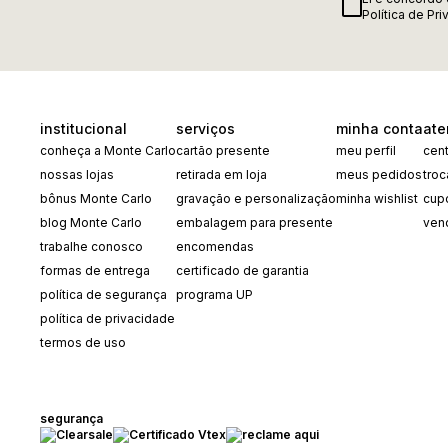
Política de Pr
institucional
serviços
minha conta
ate
conheça a Monte Carlo
cartão presente
meu perfil
cent
nossas lojas
retirada em loja
meus pedidos
tro
bônus Monte Carlo
gravação e personalização
minha wishlist
cup
blog Monte Carlo
embalagem para presente
ven
trabalhe conosco
encomendas
formas de entrega
certificado de garantia
política de segurança
programa UP
política de privacidade
termos de uso
segurança