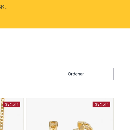
8K.
Ordenar
33%
off
33%
off