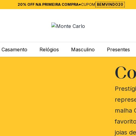
20% OFF NA PRIMEIRA COMPRA*
CUPOM
BEMVINDO20
Casamento
Relógios
Masculino
Presentes
Co
Prestí
repres
malha 
favorit
joias 