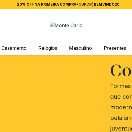
20% OFF NA PRIMEIRA COMPRA*
CUPOM
BEMVINDO20
Casamento
Relógios
Masculino
Presentes
Co
Formas
que co
modern
pela si
juventu