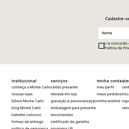
Cadastre-se
Li e concordo
Política de Pr
institucional
serviços
minha conta
ate
conheça a Monte Carlo
cartão presente
meu perfil
cent
nossas lojas
retirada em loja
meus pedidos
tro
bônus Monte Carlo
gravação e personalização
minha wishlist
cup
blog Monte Carlo
embalagem para presente
ven
trabalhe conosco
encomendas
formas de entrega
certificado de garantia
política de segurança
programa UP