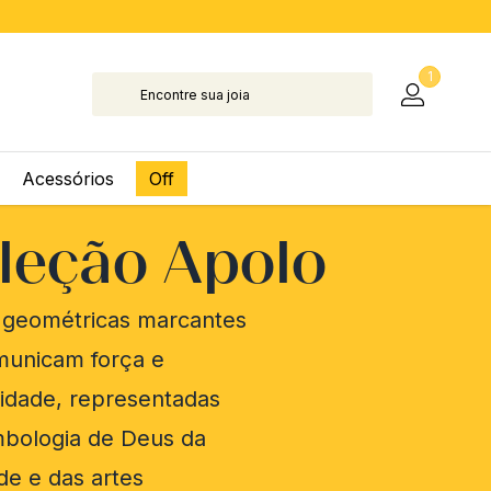
1
Acessórios
Off
leção Apolo
 geométricas marcantes
municam força e
idade, representadas
mbologia de Deus da
de e das artes