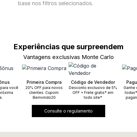
base nos filtros selecionados.
Experiências que surpreendem
Vantagens exclusivas Monte Carlo
ônus
Primeira Compra
Código de Vendedor
Pagu
 para você
20% OFF para novos
Desconto exclusivo de 5%
Ganhe 
próxima
clientes. Cupom:
OFF + Frete gratis* em
todas*
a.
Bemvindo20
todo site*
pagan
Consulte o regulamento