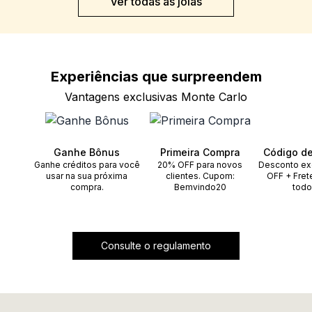
Ver todas as joias
Experiências que
surpreendem
Vantagens exclusivas Monte Carlo
Ganhe Bônus
Primeira Compra
Código d
Ganhe créditos para você
20% OFF para novos
Desconto ex
usar na sua próxima
clientes. Cupom:
OFF + Fret
compra.
Bemvindo20
todo
Consulte o regulamento