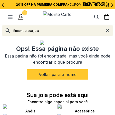
20% OFF NA PRIMEIRA COMPRA*
CUPOM
BEMVINDO20
1
<
Voltar para página inicial
Ops! Essa página não existe
Essa página não foi encontrada, mas você ainda pode
encontrar o que procura
Voltar para a home
Sua joia pode está aqui
Encontre algo especial para você
Anéis
Acessórios