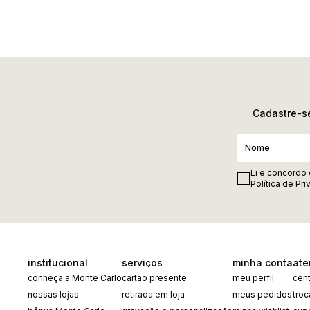
Cadastre-se
Li e concordo
Política de Pr
institucional
serviços
minha conta
ate
conheça a Monte Carlo
cartão presente
meu perfil
cent
nossas lojas
retirada em loja
meus pedidos
tro