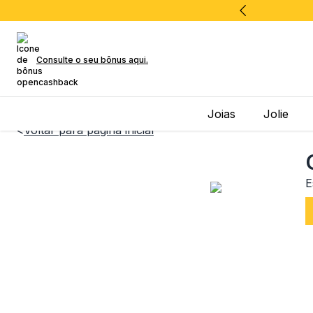
Consulte o seu bônus aqui.
Joias
Jolie
<
Voltar para página inicial
E