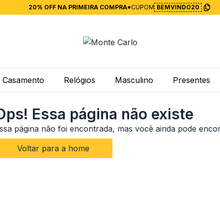
20% OFF NA PRIMEIRA COMPRA*
CUPOM
BEMVINDO20
Casamento
Relógios
Masculino
Presentes
Ops! Essa página não existe
ssa página não foi encontrada, mas você ainda pode enco
Voltar para a home