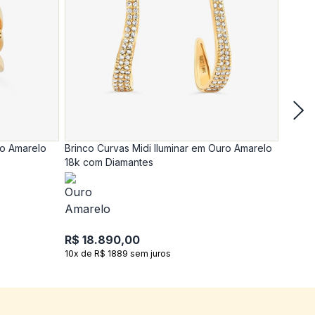
ro Amarelo
Brinco Curvas Midi Iluminar em Ouro Amarelo
Anel C
18k com Diamantes
18k c
R$ 18.890,00
R$ 17
10x de R$ 1889 sem juros
10x de