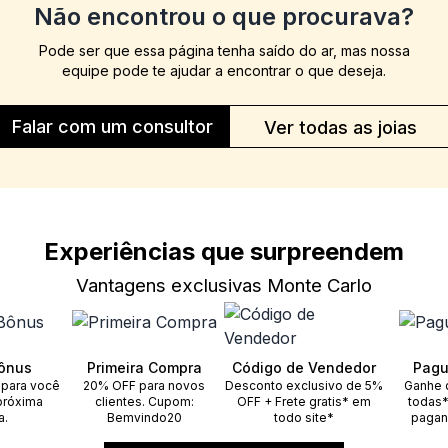
Não encontrou o que procurava?
Pode ser que essa página tenha saído do ar, mas nossa
equipe pode te ajudar a encontrar o que deseja.
Falar com um consultor
Ver todas as joias
Experiências que surpreendem
Vantagens exclusivas Monte Carlo
ônus
Primeira Compra
Código de Vendedor
Pagu
 para você
20% OFF para novos
Desconto exclusivo de 5%
Ganhe 
próxima
clientes. Cupom:
OFF + Frete gratis* em
todas*
a.
Bemvindo20
todo site*
pagan