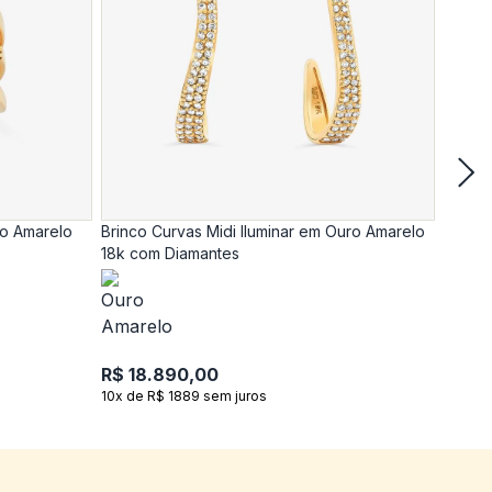
ro Amarelo
Brinco Curvas Midi Iluminar em Ouro Amarelo
Anel C
18k com Diamantes
18k c
R$ 18.890,00
R$ 17
10x de R$ 1889 sem juros
10x de