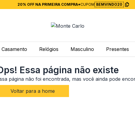
20% OFF NA PRIMEIRA COMPRA*
CUPOM
BEMVINDO20
Casamento
Relógios
Masculino
Presentes
Ops! Essa página não existe
ssa página não foi encontrada, mas você ainda pode enco
Voltar para a home