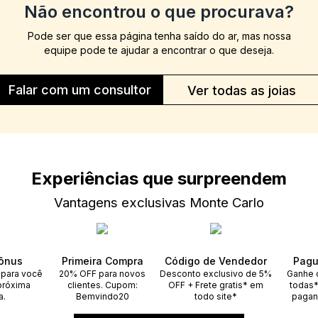
Não encontrou o que procurava?
Pode ser que essa página tenha saído do ar, mas nossa
equipe pode te ajudar a encontrar o que deseja.
Falar com um consultor
Ver todas as joias
Experiências que surpreendem
Vantagens exclusivas Monte Carlo
ônus
Primeira Compra
Código de Vendedor
Pagu
 para você
20% OFF para novos
Desconto exclusivo de 5%
Ganhe 
próxima
clientes. Cupom:
OFF + Frete gratis* em
todas*
a.
Bemvindo20
todo site*
pagan