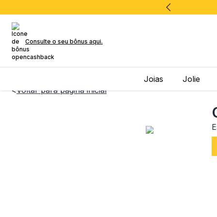
Consulte o seu bônus aqui.
Joias
Jolie
<
Voltar para página inicial
E