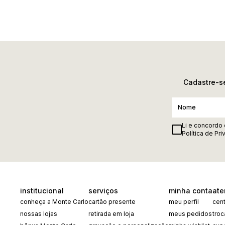
Cadastre-se
Li e concordo
Política de Pr
institucional
serviços
minha conta
ate
conheça a Monte Carlo
cartão presente
meu perfil
cent
nossas lojas
retirada em loja
meus pedidos
tro