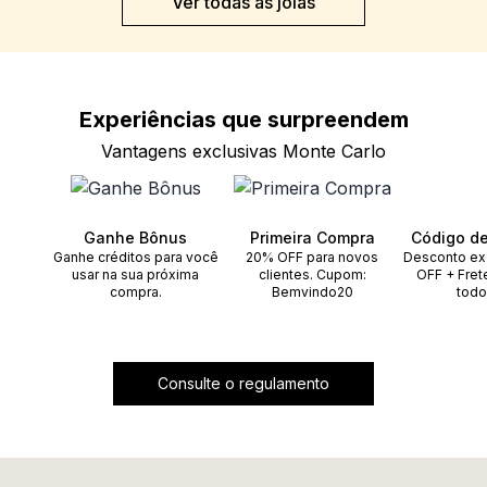
Ver todas as joias
Experiências que
surpreendem
Vantagens exclusivas Monte Carlo
Ganhe Bônus
Primeira Compra
Código d
Ganhe créditos para você
20% OFF para novos
Desconto ex
usar na sua próxima
clientes. Cupom:
OFF + Fret
compra.
Bemvindo20
todo
Consulte o regulamento