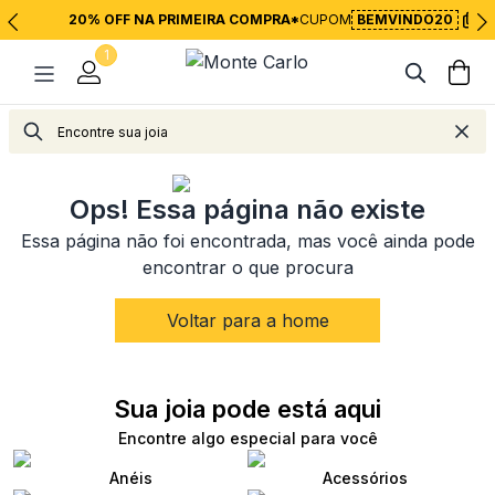
20% OFF NA PRIMEIRA COMPRA*
CUPOM
BEMVINDO20
1
<
Voltar para página inicial
Ops! Essa página não existe
Essa página não foi encontrada, mas você ainda pode
encontrar o que procura
Voltar para a home
Sua joia pode está aqui
Encontre algo especial para você
Anéis
Acessórios