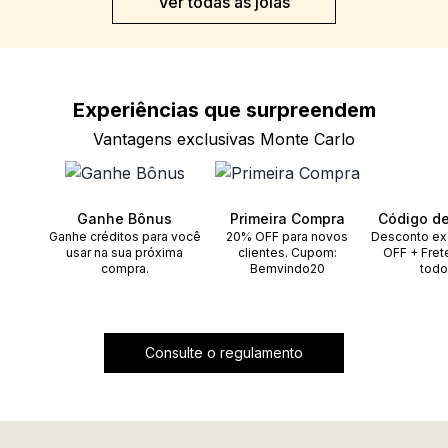
Ver todas as joias
Experiências que
surpreendem
Vantagens exclusivas Monte Carlo
Ganhe Bônus
Primeira Compra
Código d
Ganhe créditos para você
20% OFF para novos
Desconto ex
usar na sua próxima
clientes. Cupom:
OFF + Fret
compra.
Bemvindo20
todo
Consulte o regulamento