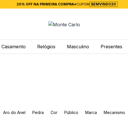
20% OFF NA PRIMEIRA COMPRA*
CUPOM
BEMVINDO20
Casamento
Relógios
Masculino
Presentes
Aro do Anel
Pedra
Cor
Público
Marca
Mecanismo
amanho da Caixa
Funções
Modelo da Corrente