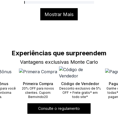
Mostrar Mais
Experiências que surpreendem
Vantagens exclusivas Monte Carlo
ônus
Primeira Compra
Código de Vendedor
Pagu
 para você
20% OFF para novos
Desconto exclusivo de 5%
Ganhe 
próxima
clientes. Cupom:
OFF + Frete gratis* em
todas*
a.
Bemvindo20
todo site*
pagan
Consulte o regulamento