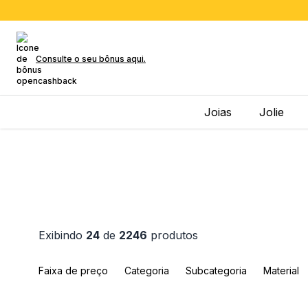
Consulte o seu bônus aqui.
Joias
Jolie
Exibindo
24
de
2246
produtos
Faixa de preço
Categoria
Subcategoria
Material
Material da Pulseira
Cor Mostrador
Cor da Caixa
T