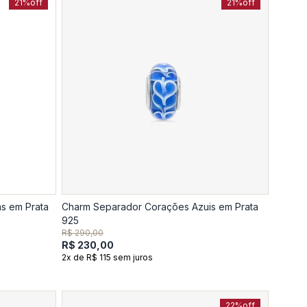
21%
off
21%
off
as em Prata
Charm Separador Corações Azuis em Prata
925
R$ 290,00
R$ 230,00
2x de R$ 115 sem juros
22%
off