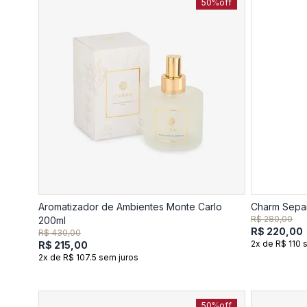
50%
off
Aromatizador de Ambientes Monte Carlo
Charm Separ
R$ 280,00
200ml
R$ 220,00
R$ 430,00
2x de R$ 110 
R$ 215,00
2x de R$ 107.5 sem juros
50%
off