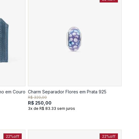
ino em Couro
Charm Separador Flores em Prata 925
R$ 320,00
R$ 250,00
3x de R$ 83.33 sem juros
22%
off
22%
off