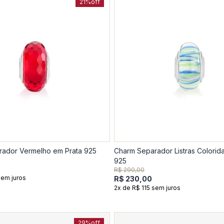
21%
off
ador Vermelho em Prata 925
Charm Separador Listras Colorid
925
R$ 290,00
sem juros
R$ 230,00
2x de R$ 115 sem juros
29%
off